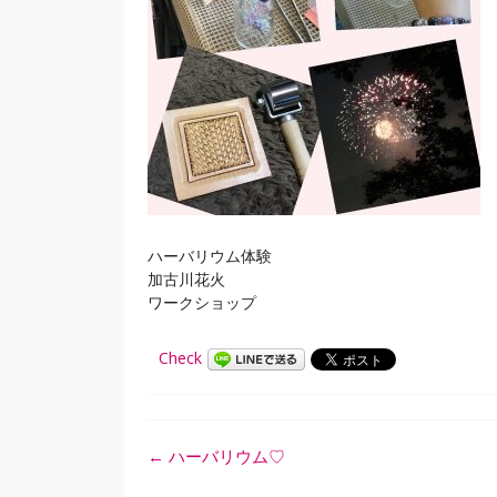
ハーバリウム体験
加古川花火
ワークショップ
Check
投
←
ハーバリウム♡
稿