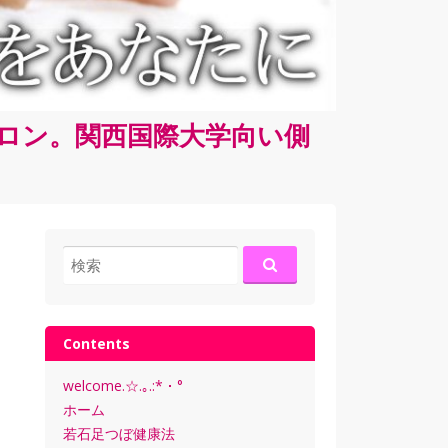
サロン。関西国際大学向い側
検
索:
Contents
welcome.☆.｡.:*・°
ホーム
若石足つぼ健康法