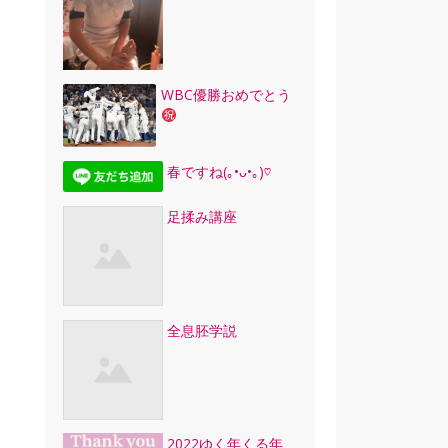
WBC優勝おめでとう
春ですね(｡•ᴗ•｡)♡
足揉み講座
全息胚学説
2022ゆく年くる年