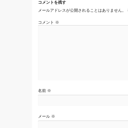
ナ
コメントを残す
ビ
メールアドレスが公開されることはありません。
ゲ
ー
コメント
※
シ
ョ
ン
名前
※
メール
※