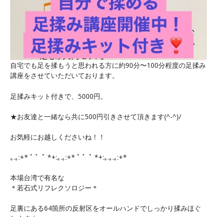
自宅でも足を揉もうと思われる方に約90分〜100分程度の足揉み
講座をさせていただいております。
足揉みキット付きで、5000円。
★お友達と一緒なら共に500円引きさせて頂きます(^-^)/
お気軽にお越しくださいね！！
｡.｡:+* ﾟ ゜ﾟ *+:｡.｡:+* ﾟ ゜ﾟ *+:｡.｡.｡:+*
本場台湾で有名な
＊若石式リフレクソロジー＊
足裏にある64箇所の反射区をオールハンドでしっかり揉みほぐ