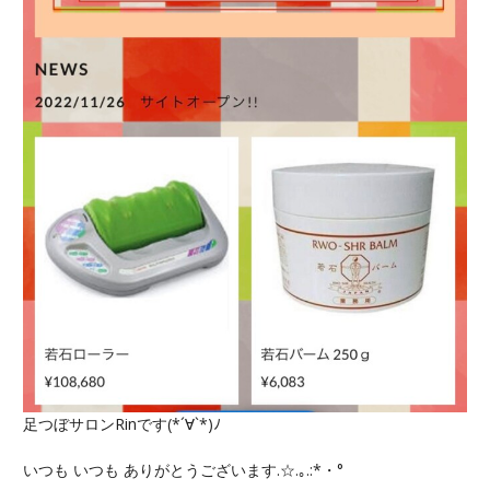
足つぼサロンRinです(*´∀`*)ﾉ
いつも いつも ありがとうございます.☆.｡.:*・°