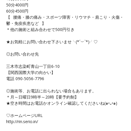
50分4000円
60分4500円
【⠀腰痛・膝の痛み・スポーツ障害・リウマチ・肩こり・火傷・
鬱・免疫疾患など⠀】
＊他の施術と組み合わせで500円引き
★お気軽にお問い合わせ下さいませ╰(*´︶`*)╯♡
◎お問い合わせ先
三木市志染町青山一丁目6-10
【関西国際大学の向かい】
電話 090-5056-7796
◎施術等、お電話に出られない場合もあります。
＊月～日曜日9時半～20時【要予約制】
★空き時間はお電話かオンライン確認してくださいね(๑•᎑•๑)
♡ホームページURL
http://rin.serio.in/