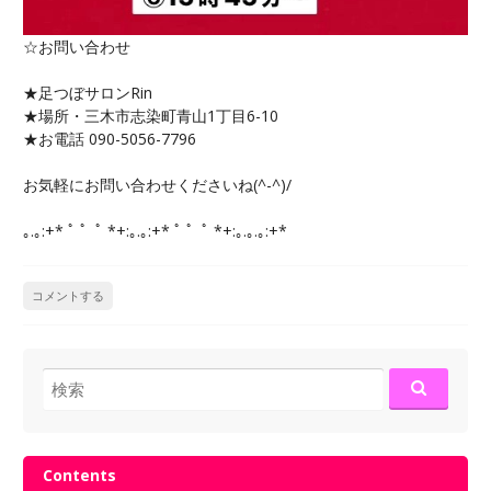
☆お問い合わせ
★足つぼサロンRin
★場所・三木市志染町青山1丁目6-10
★お電話 090-5056-7796
お気軽にお問い合わせくださいね(^-^)/
｡.｡:+* ﾟ ゜ﾟ *+:｡.｡:+* ﾟ ゜ﾟ *+:｡.｡.｡:+*
コメントする
検
索:
Contents