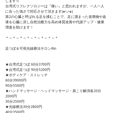
します☆
台湾式リフレクソロジーは『痛い』と思われますが、一人一人
に合った強さで対応させて頂きます(๑•᎑•๑)
第2の心臓と呼ばれる足を揉むことで、足に溜まった老廃物や血
液を心臓に戻し自然治癒力を高め体質改善や代謝アップ・健康
増進を助けます！
＊～＊～＊～＊～＊～＊～＊～＊
足つぼ＆可視光線療法サロンRin
★台湾式足つぼ 60分3700円
★台湾式足つぼ 90分5200円
★ボディケア・ストレッチ
60分39000円
90分5500円
★ハンドマッサージ・ヘッドマッサージ・肩こり解消各20分
2000円
30分2500円
★光線療法30分2800円
40分3500円