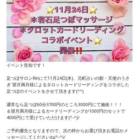
イベント告知です！
足つぼサロンRinにて11月24日(木)、元町占いの館・天使のうさ
ぎ 望月満月様によるタロットカードリーディングをコラボした
足つぼのイベントをさせて頂きます(
^^
)
通常なら足つぼ60分3700円のところ3000円にて施術！！！
＆望月満月様によるカードリーディングが1000円のセットで
4000円にて受けていただけます(^-^)/
ご予約優先となりますので、次の枠からお選び頂きお電話かメ
ッセージしてくださいね(^-^)/