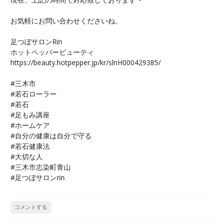
お気軽にお問い合わせくださいね。
足つぼサロンRin
ホットペッパービューティ
https://beauty.hotpepper.jp/kr/slnH000429385/
#三木市
#若石ローラー
#若石
#足もみ講座
#ホームケア
#自分の健康は自分で守る
#若石健康法
#大切な人
#三木市志染町青山
#足つぼサロンrin
コメントする