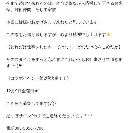
今まで続けて来れたのは、本当に陰ながら応援して下さるお客
様、施術仲間、そして家族。
本当に皆様のおかげさまで来れたと思っています。
この場をお借り致しますが、心より感謝申し上げます
【どれだけ仕事をしたか、ではなく。どれだけ心をこめたか】
そのスタイルをずっと忘れずにこれからもお仕事させて頂きま
す(
´︶`
)❤︎
《コラボイベント第2弾決定！！》
12月9日金曜日★¨̮
こちらも募集してます(
´∀`
)ﾉ
足つぼサロンRinまでご連絡ください.☆.｡.:*・°
電話090-5056-7796