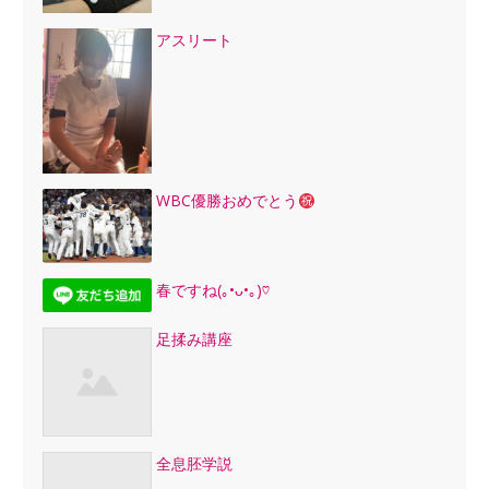
アスリート
WBC優勝おめでとう
春ですね(｡•ᴗ•｡)♡
足揉み講座
全息胚学説