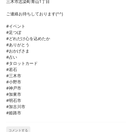
三木市志染町青山1丁目
ご連絡お待ちしております(
^^
)
#イベント
#足つぼ
#どれだけ心を込めたか
#ありがとう
#おかげさま
#占い
#タロットカード
#若石
#三木市
#小野市
#神戸市
#加東市
#明石市
#加古川市
#姫路市
コメントする