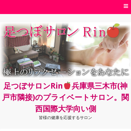
コ
ン
テ
ン
ツ
へ
ス
キ
ッ
プ
足つぼサロンRin
兵庫県三木市(神
戸市隣接)のプライベートサロン。関
西国際大学向い側
皆様の健康を応援するサロン