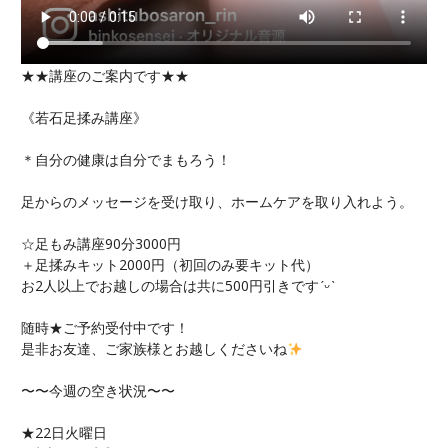
★★講座のご案内です★★
《若石足揉み講座》
＊自分の健康は自分でまもろう！
足からのメッセージを受け取り、ホームケアを取り入れよう。
☆足もみ講座90分3000円
＋足揉みキット2000円（初回のみ要キット代）
お2人以上でお越しの場合は共に500円引きです
ˊᵕˋ
随時★ご予約受付中です！
是非お友達、ご家族様とお越しくださいね
〜〜今週の空き状況〜〜
★22日火曜日