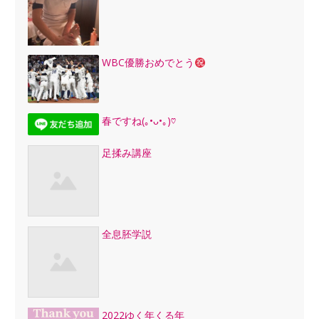
WBC優勝おめでとう
春ですね(｡•ᴗ•｡)♡
足揉み講座
全息胚学説
2022ゆく年くる年