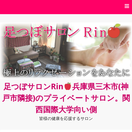
コ
ン
テ
ン
ツ
へ
ス
キ
ッ
プ
足つぼサロンRin
兵庫県三木市(神
戸市隣接)のプライベートサロン。関
西国際大学向い側
皆様の健康を応援するサロン