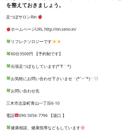
を整えておきましょう。
足つぼサロンRin
ホームページURL http://rin.serio.in/
リフレクソロジーです
60分3500円 【予約制です】
出張足つぼもしています(*´∇｀*)
お気軽にお問い合わせ下さいませ╰(*´︶`*)╯♡
お問い合わせ先
三木市志染町青山一丁目6-10
電話
090-5056-7796 【湯口 】
健康相談、健康指導などもしています