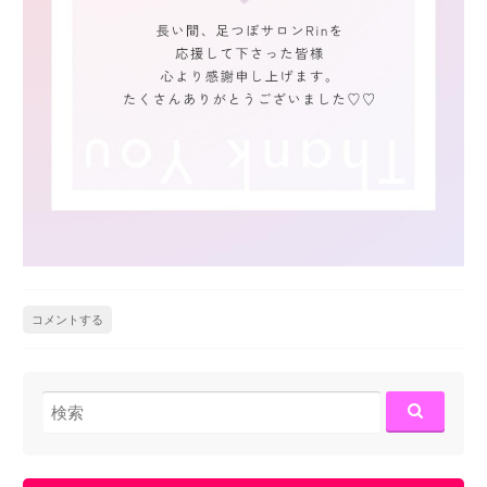
コメントする
検
索: