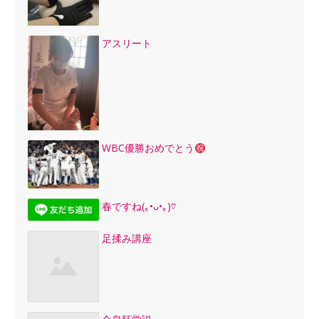
アスリート
WBC優勝おめでとう
春ですね(｡•ᴗ•｡)♡
足揉み講座