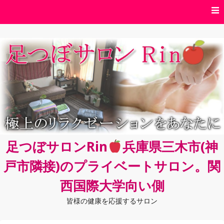
コ
ン
テ
ン
ツ
へ
ス
キ
ッ
プ
足つぼサロンRin
兵庫県三木市(神
戸市隣接)のプライベートサロン。関
西国際大学向い側
皆様の健康を応援するサロン