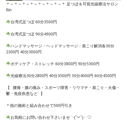
＊～＊～＊～＊～＊～＊～＊～＊ 足つぼ＆可視光線療法サロン
Rin
台湾式足つぼ 60分3500円
台湾式足つぼ 90分4900円
ハンドマッサージ・ヘッドマッサージ・肩こり解消各30分
2300円 40分3000円
ボディケア・ストレッチ 60分3800円 90分5300円
光線療法30分2800円 40分3500円 50分4000円 60分4500円
【⠀腰痛・膝の痛み・スポーツ障害・リウマチ・肩こり・火傷・
鬱・免疫疾患など⠀】
＊他の施術と組み合わせで500円引き
お気軽にお問い合わせ下さいませ╰(
´︶`
)╯♡