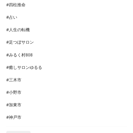
#四柱推命
#占い
#人生の転機
#足つぼサロン
#みるく村808
#癒しサロンゆるる
#三木市
#小野市
#加東市
#神戸市