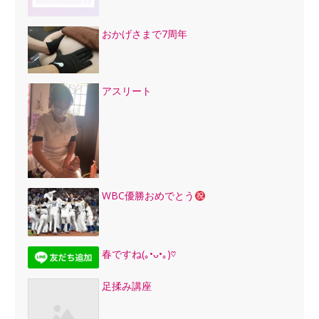
おかげさまで7周年
アスリート
WBC優勝おめでとう
春ですね(｡•ᴗ•｡)♡
足揉み講座