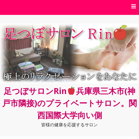
コ
ン
テ
ン
ツ
へ
ス
キ
ッ
プ
足つぼサロンRin
兵庫県三木市(神
戸市隣接)のプライベートサロン。関
西国際大学向い側
皆様の健康を応援するサロン