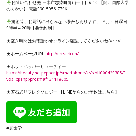
お問い合わせ先 三木市志染町青山一丁目6-10 【関西国際大学
の向かい】 電話090-5056-7796
施術等、お電話に出られない場合もあります。 ＊月～日曜日
9時半～20時【要予約制】
★空き時間はお電話かオンライン確認してくださいね(๑•᎑•๑)
★ホームページURL
http://rin.serio.in/
★ホットペッパービューティー
https://beauty.hotpepper.jp/smartphone/kr/slnH000429385/?
vos=cpahpbprosmaf131118005
★若石式リフレクソロジー 【LINEからのご予約はこちら】
#算命学