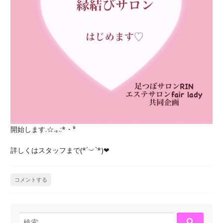
開始します.☆.｡.:*・°
詳しくはスタッフまで(*´︶`*)❤︎
コメントする
検