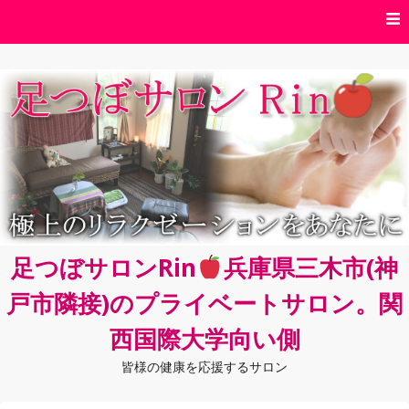
コ
ン
テ
ン
ツ
へ
ス
キ
ッ
プ
足つぼサロンRin
兵庫県三木市(神
戸市隣接)のプライベートサロン。関
西国際大学向い側
皆様の健康を応援するサロン