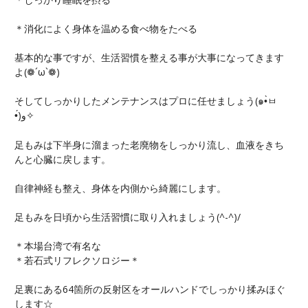
＊消化によく身体を温める食べ物をたべる
基本的な事ですが、生活習慣を整える事が大事になってきます
よ(❁´ω`❁)
そしてしっかりしたメンテナンスはプロに任せましょう(๑•̀ㅂ
•́)و✧
足もみは下半身に溜まった老廃物をしっかり流し、血液をきち
んと心臓に戻します。
自律神経も整え、身体を内側から綺麗にします。
足もみを日頃から生活習慣に取り入れましょう(^-^)/
＊本場台湾で有名な
＊若石式リフレクソロジー＊
足裏にある64箇所の反射区をオールハンドでしっかり揉みほぐ
します☆