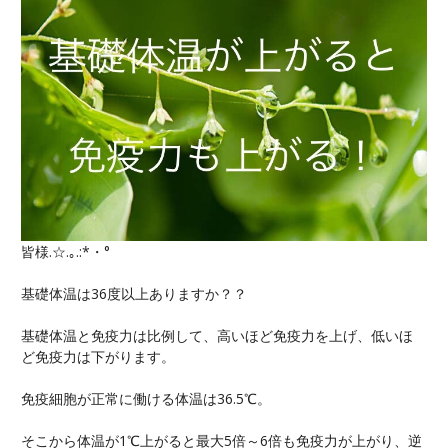
皆様.☆.｡.:*・°
基礎体温は36度以上ありますか？？
基礎体温と免疫力は比例して、高いほど免疫力を上げ、低いほ
ど免疫力は下がります。
免疫細胞が正常に働ける体温は36.5℃。
そこから体温が1℃上がると最大5倍～6倍も免疫力が上がり、逆