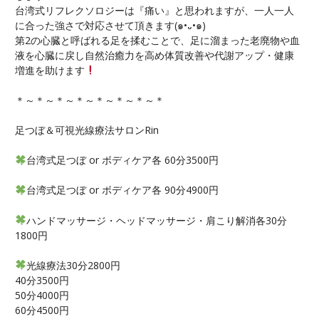
台湾式リフレクソロジーは『痛い』と思われますが、一人一人
に合った強さで対応させて頂きます(๑•᎑•๑)
第2の心臓と呼ばれる足を揉むことで、足に溜まった老廃物や血
液を心臓に戻し自然治癒力を高め体質改善や代謝アップ・健康
増進を助けます
＊～＊～＊～＊～＊～＊～＊～＊
足つぼ＆可視光線療法サロンRin
台湾式足つぼ or ボディケア各 60分3500円
台湾式足つぼ or ボディケア各 90分4900円
ハンドマッサージ・ヘッドマッサージ・肩こり解消各30分
1800円
光線療法30分2800円
40分3500円
50分4000円
60分4500円