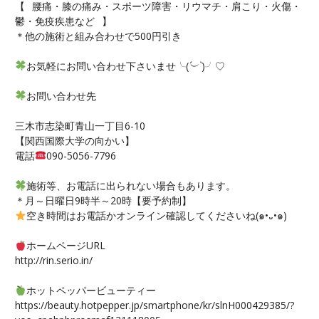
【⠀腰痛・膝の痛み・スポーツ障害・リウマチ・肩こり・火傷・
鬱・免疫疾患など⠀】
＊他の施術と組み合わせで500円引き
お気軽にお問い合わせ下さいませ╰(
´︶`
)╯♡
お問い合わせ先
三木市志染町青山一丁目6-10
【関西国際大学の向かい】
電話
090-5056-7796
施術等、お電話に出られない場合もあります。
＊月～日曜日9時半～20時【要予約制】
空き時間はお電話かオンライン確認してくださいね(๑•᎑•๑)
ホームページURL
http://rin.serio.in/
ホットペッパービューティー
https://beauty.hotpepper.jp/smartphone/kr/slnH000429385/?