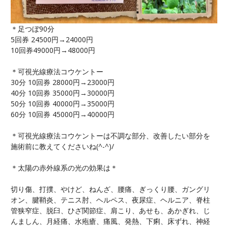
＊足つぼ90分
5回券 24500円→24000円
10回券49000円→48000円
＊可視光線療法コウケントー
30分 10回券 28000円→23000円
40分 10回券 35000円→30000円
50分 10回券 40000円→35000円
60分 10回券 45000円→40000円
＊可視光線療法コウケントーは不調な部分、改善したい部分を
施術前に教えてくださいね(^-^)/
＊太陽の赤外線系の光の効果は＊
切り傷、打撲、やけど、ねんざ、腰痛、ぎっくり腰、ガングリ
オン、腱鞘炎、テニス肘、ヘルペス、夜尿症、ヘルニア、脊柱
管狭窄症、脱臼、ひざ関節症、肩こり、あせも、あかぎれ、じ
んましん、月経痛、水疱瘡、痛風、発熱、下痢、床ずれ、神経