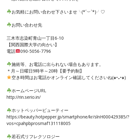
お気軽にお問い合わせ下さいませ╰(*´︶`*)╯♡
お問い合わせ先
三木市志染町青山一丁目6-10
【関西国際大学の向かい】
電話
090-5056-7796
施術等、お電話に出られない場合もあります。
＊月～日曜日9時半～20時【要予約制】
空き時間はお電話かオンライン確認してくださいね(๑•᎑•๑)
ホームページURL
http://rin.serio.in/
ホットペッパービューティー
https://beauty.hotpepper.jp/smartphone/kr/slnH000429385/?
vos=cpahpbprosmaf131118005
若石式リフレクソロジー