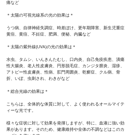
痛など
＊太陽の可視光線系の光の効果は＊
うつ病、自律神経失調症、時差ぼけ、更年期障害、新生児重症
黄疸、黄疸、不妊症、肥満、便秘、内臓など
＊太陽の紫外線(UVA)の光の効果は＊
水虫、タムシ、いんきんたむし、口内炎、自己免疫疾患、潰瘍
性大腸炎、老人性皮膚炎、円形脱毛症、カンジタ膣炎、湿疹、
アトピー性皮膚炎、性病、肛門周囲炎、乾癬症、クル病、骨
折、いぼ、虫刺され、わきがなど
＊総合光線の効果は＊
こちらは、全体的な体質に対して、よく使われるオールマイテ
ィーな光です。
様々な症状に対して効果を発揮しますが、特に、血液に強い効
果があります。そのため、健康維持や全体の不調などはこのカ