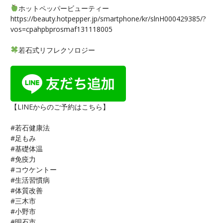
ホットペッパービューティー
https://beauty.hotpepper.jp/smartphone/kr/slnH000429385/?
vos=cpahpbprosmaf131118005
若石式リフレクソロジー
【LINEからのご予約はこちら】
#若石健康法
#足もみ
#基礎体温
#免疫力
#コウケントー
#生活習慣病
#体質改善
#三木市
#小野市
#明石市