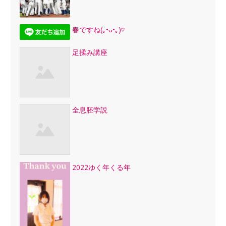
春ですね(｡•ᴗ•｡)♡
足揉み講座
全息胚学説
2022ゆく年くる年