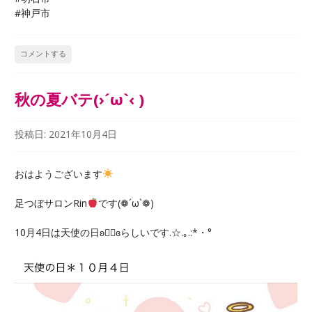
#神戸市
コメントする
秋の夏バテ(›´ω`‹ )
投稿日:
2021年10月4日
おはようございます
足つぼサロンRin
です(❁´ω`❁)
10月4日は天使の日ʚ♡⃛ɞらしいです.☆.｡.:*・°