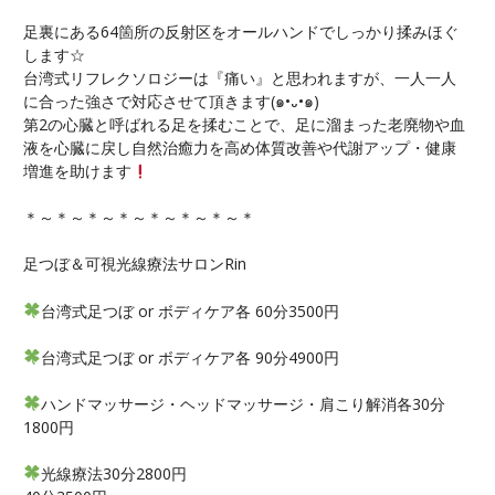
足裏にある64箇所の反射区をオールハンドでしっかり揉みほぐ
します☆
台湾式リフレクソロジーは『痛い』と思われますが、一人一人
に合った強さで対応させて頂きます(๑•᎑•๑)
第2の心臓と呼ばれる足を揉むことで、足に溜まった老廃物や血
液を心臓に戻し自然治癒力を高め体質改善や代謝アップ・健康
増進を助けます
＊～＊～＊～＊～＊～＊～＊～＊
足つぼ＆可視光線療法サロンRin
台湾式足つぼ or ボディケア各 60分3500円
台湾式足つぼ or ボディケア各 90分4900円
ハンドマッサージ・ヘッドマッサージ・肩こり解消各30分
1800円
光線療法30分2800円