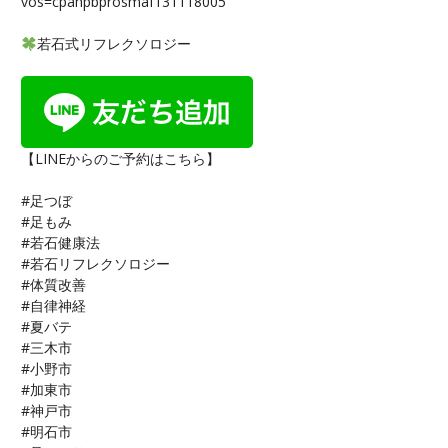
vos=cpahpbprosmaf131118005
若石式リフレクソロジー
【LINEからのご予約はこちら】
#足つぼ
#足もみ
#若石健康法
#若石リフレクソロジー
#体質改善
#自律神経
#夏バテ
#三木市
#小野市
#加東市
#神戸市
#明石市