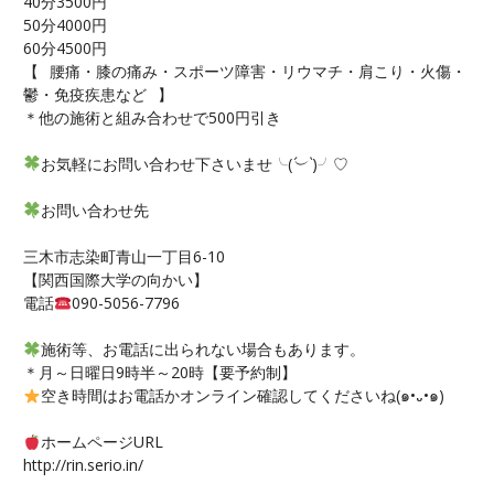
40分3500円
50分4000円
60分4500円
【⠀腰痛・膝の痛み・スポーツ障害・リウマチ・肩こり・火傷・
鬱・免疫疾患など⠀】
＊他の施術と組み合わせで500円引き
お気軽にお問い合わせ下さいませ╰(
´︶`
)╯♡
お問い合わせ先
三木市志染町青山一丁目6-10
【関西国際大学の向かい】
電話
090-5056-7796
施術等、お電話に出られない場合もあります。
＊月～日曜日9時半～20時【要予約制】
空き時間はお電話かオンライン確認してくださいね(๑•᎑•๑)
ホームページURL
http://rin.serio.in/