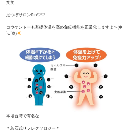
笑笑
足つぼサロンRin♡♡
コウケントーも基礎体温を高め免疫機能を正常化しますよ〜(❁
´ω`❁)
本場台湾で有名な
＊若石式リフレクソロジー＊