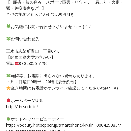
【⠀腰痛・膝の痛み・スポーツ障害・リウマチ・肩こり・火傷・
鬱・免疫疾患など⠀】
＊他の施術と組み合わせで500円引き
お気軽にお問い合わせ下さいませ╰(
´︶`
)╯♡
お問い合わせ先
三木市志染町青山一丁目6-10
【関西国際大学の向かい】
電話
090-5056-7796
施術等、お電話に出られない場合もあります。
＊月～日曜日9時半～20時【要予約制】
空き時間はお電話かオンライン確認してくださいね(๑•᎑•๑)
ホームページURL
http://rin.serio.in/
ホットペッパービューティー
https://beauty.hotpepper.jp/smartphone/kr/slnH000429385/?