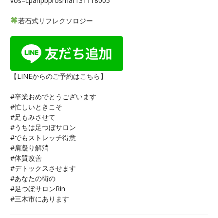
vos=cpahpbprosmaf131118005
若石式リフレクソロジー
【LINEからのご予約はこちら】
#卒業おめでとうございます
#忙しいときこそ
#足もみさせて
#うちは足つぼサロン
#でもストレッチ得意
#肩凝り解消
#体質改善
#デトックスさせます
#あなたの街の
#足つぼサロンRin
#三木市にあります