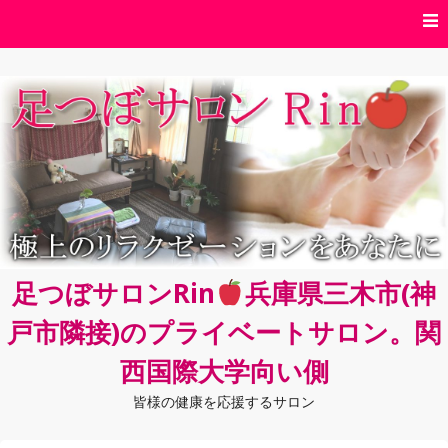
コ
ン
テ
ン
ツ
へ
ス
キ
ッ
プ
足つぼサロンRin
兵庫県三木市(神
戸市隣接)のプライベートサロン。関
西国際大学向い側
皆様の健康を応援するサロン