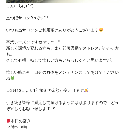
こんにちは(
ˊᵕˋ
)
足つぼサロンRinです´`*
いつも当サロンをご利用頂きありがとうございます
卒業シーズンですね.☆.｡.:*・°
新しく環境が変わる方も、また部署異動でストレスがかかる方
も。
そして心機一転して忙しい方もいらっしゃると思いますが。
忙しい時こそ、自分の身体をメンテナンスしてあげてください
ね
☆3月10日より1部施術の金額が変わります
引き続き皆様に満足して頂けるようには頑張りますので、どう
ぞ宜しくお願い致します´`*
本日の空き
16時〜18時