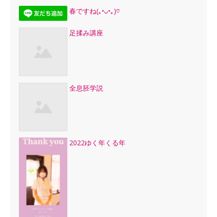
春ですね(｡•ᴗ•｡)♡
足揉み講座
全息胚学説
2022ゆく年くる年