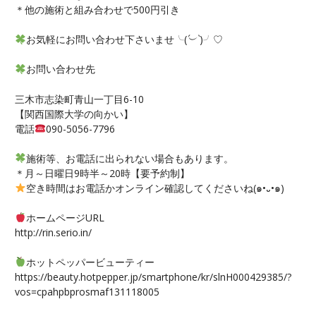
＊他の施術と組み合わせで500円引き
お気軽にお問い合わせ下さいませ╰(
´︶`
)╯♡
お問い合わせ先
三木市志染町青山一丁目6-10
【関西国際大学の向かい】
電話
090-5056-7796
施術等、お電話に出られない場合もあります。
＊月～日曜日9時半～20時【要予約制】
空き時間はお電話かオンライン確認してくださいね(๑•᎑•๑)
ホームページURL
http://rin.serio.in/
ホットペッパービューティー
https://beauty.hotpepper.jp/smartphone/kr/slnH000429385/?
vos=cpahpbprosmaf131118005