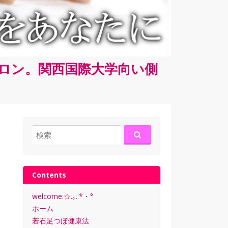
サロン。関西国際大学向い側
検
索:
Contents
welcome.☆.｡.:*・°
ホーム
若石足つぼ健康法