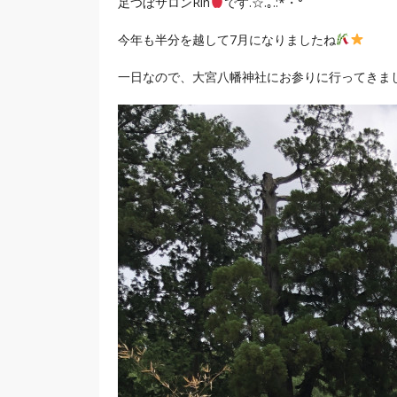
足つぼサロンRin
です.☆.｡.:*・°
今年も半分を越して7月になりましたね
一日なので、大宮八幡神社にお参りに行ってきま