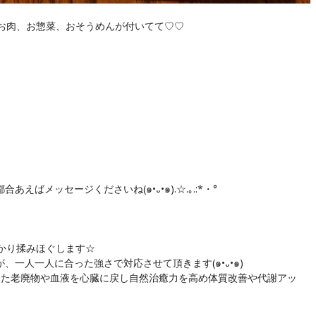
お肉、お惣菜、おそうめんが付いてて♡♡
ばメッセージくださいね(๑•᎑•๑).☆.｡.:*・°
かり揉みほぐします☆
、一人一人に合った強さで対応させて頂きます(๑•᎑•๑)
まった老廃物や血液を心臓に戻し自然治癒力を高め体質改善や代謝アッ