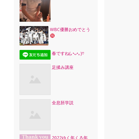
WBC優勝おめでとう
春ですね(｡•ᴗ•｡)♡
足揉み講座
全息胚学説
2022ゆく年くる年