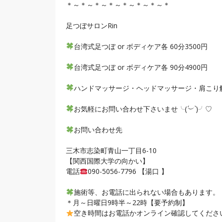
＊～＊～＊～＊～＊～＊～＊～＊
足つぼサロンRin
台湾式足つぼ or ボディケア各 60分3500円
台湾式足つぼ or ボディケア各 90分4900円
ハンドマッサージ・ヘッドマッサージ・肩こり
お気軽にお問い合わせ下さいませ╰(
´︶`
)╯♡
お問い合わせ先
三木市志染町青山一丁目6-10
【関西国際大学の向かい】
電話
090-5056-7796 【湯口 】
施術等、お電話に出られない場合もあります。
＊月～日曜日9時半～22時【要予約制】
空き時間はお電話かオンライン確認してくださいね(