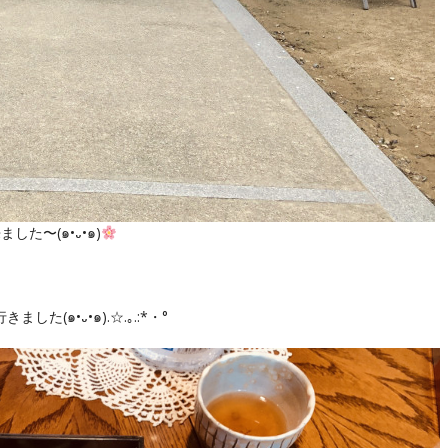
した〜(๑•᎑•๑)
(๑•᎑•๑).☆.｡.:*・°