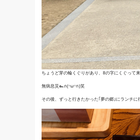
ちょうど芽の輪くぐりがあり、8の字にくぐって来ま
無病息災๛ก(ｰ̀ωｰ́ก)笑
その後、ずっと行きたかった｢夢の郷｣にランチに行きました