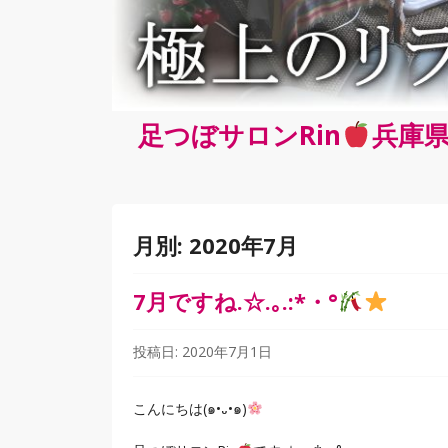
足つぼサロンRin
兵庫県
月別:
2020年7月
7月ですね.☆.｡.:*・°
投稿日:
2020年7月1日
こんにちは(๑•᎑•๑)