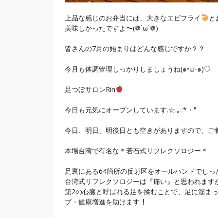
上品な感じのお弁当には、大きなエビフライ
と
美味しかったですよ〜(❁´ω`❁)
皆さんの7月の始まりはどんな感じですか？？
今月も体調管理しっかりしましょうね(๑•ω-๑)♡
足つぼサロンRin
今日も元気にオープンしています.☆.｡.:*・°
今日、明日、明後日とも空きがありますので、ご都合あえ
本場台湾で有名な＊若石式リフレクソロジー＊
足裏にある64箇所の反射区をオールハンドでしっ
台湾式リフレクソロジーは『痛い』と思われますが
第2の心臓と呼ばれる足を揉むことで、足に溜
プ・健康増進を助けます