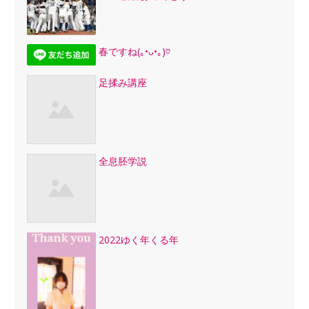
春ですね(｡•ᴗ•｡)♡
足揉み講座
全息胚学説
2022ゆく年くる年