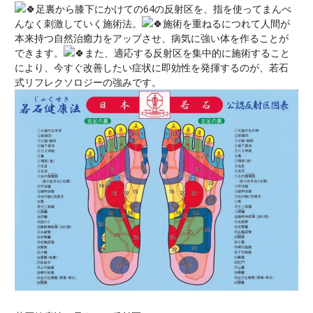
足裏から膝下にかけての64の反射区を、
指を使ってまんべ
んなく刺激していく施術法。
施術を重ねるにつれて人間が
本来持つ自然治癒力をアップさせ、
病気に強い体を作ることが
できます。
また、
適応する反射区を集中的に施術すること
により、
今すぐ改善したい症状に即効性を発揮するのが、若石
式リフレクソロジーの強みです。