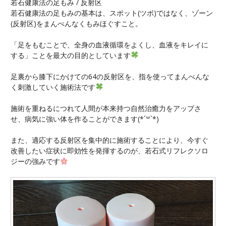
若石健康法の足もみ / 反射区
若石健康法の足もみの基本は、スポット(ツボ)ではなく、ゾーン
(反射区)をまんべんなくもみほぐすこと。
「足をもむことで、全身の血液循環をよくし、血液をキレイに
する」ことを最大の目的としています
足裏から膝下にかけての64の反射区を、指を使ってまんべんな
く刺激していく施術法です
施術を重ねるにつれて人間が本来持つ自然治癒力をアップさ
せ、病気に強い体を作ることができます(*´꒳`*)
また、適応する反射区を集中的に施術することにより、今すぐ
改善したい症状に即効性を発揮するのが、若石式リフレクソロ
ジーの強みです