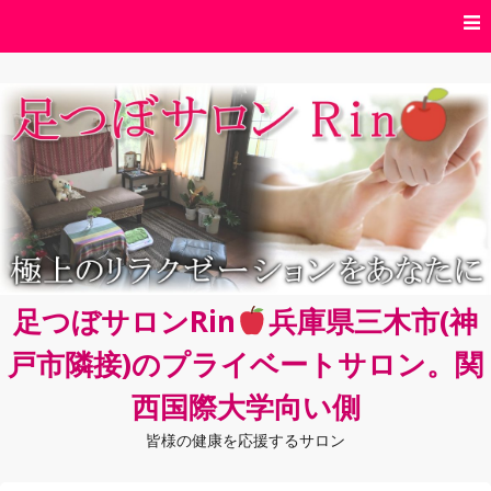
コ
ン
テ
ン
ツ
へ
ス
キ
ッ
プ
足つぼサロンRin
兵庫県三木市(神
戸市隣接)のプライベートサロン。関
西国際大学向い側
皆様の健康を応援するサロン