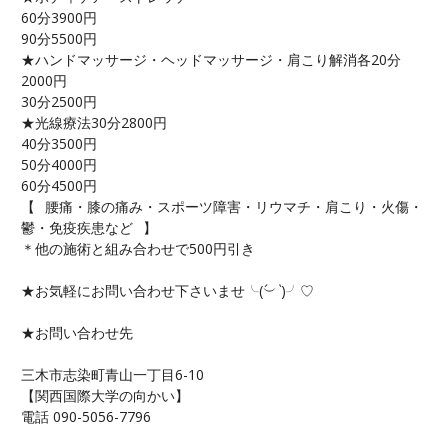
60分3900円
90分5500円
★ハンドマッサージ・ヘッドマッサージ・肩こり解消各20分
2000円
30分2500円
★光線療法30分2800円
40分3500円
50分4000円
60分4500円
【⠀腰痛・膝の痛み・スポーツ障害・リウマチ・肩こり・火傷・
鬱・免疫疾患など⠀】
＊他の施術と組み合わせで500円引き
★お気軽にお問い合わせ下さいませ╰(
︶
`
)╯♡
★お問い合わせ先
三木市志染町青山一丁目6-10
【関西国際大学の向かい】
電話 090-5056-7796