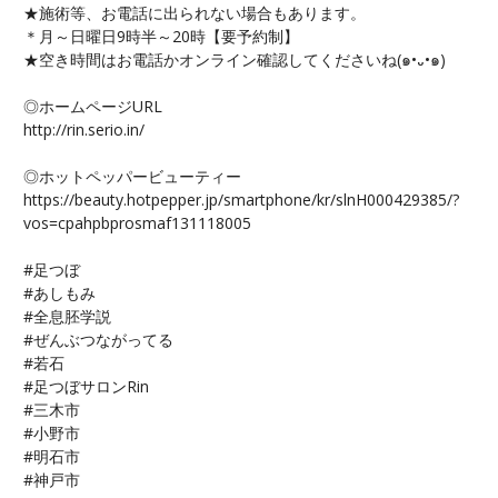
★施術等、お電話に出られない場合もあります。
＊月～日曜日9時半～20時【要予約制】
★空き時間はお電話かオンライン確認してくださいね(๑•᎑•๑)
◎ホームページURL
http://rin.serio.in/
◎ホットペッパービューティー
https://beauty.hotpepper.jp/smartphone/kr/slnH000429385/?
vos=cpahpbprosmaf131118005
#足つぼ
#あしもみ
#全息胚学説
#ぜんぶつながってる
#若石
#足つぼサロンRin
#三木市
#小野市
#明石市
#神戸市