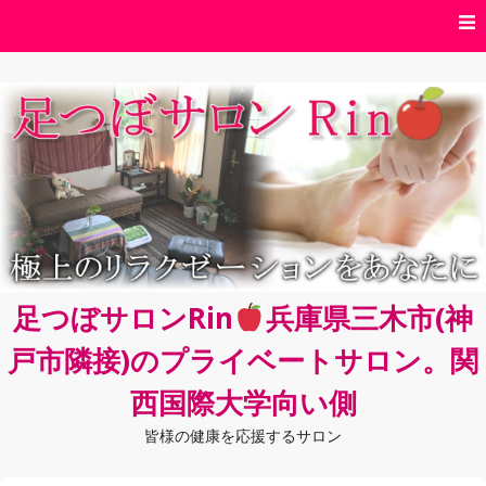
コ
ン
テ
ン
ツ
へ
ス
キ
ッ
プ
足つぼサロンRin
兵庫県三木市(神
戸市隣接)のプライベートサロン。関
西国際大学向い側
皆様の健康を応援するサロン