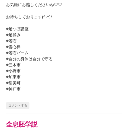
お気軽にお越しくださいね♡♡
お待ちしております(^-^)/
#足つぼ講座
#足揉み
#若石
#愛心棒
#若石バーム
#自分の身体は自分で守る
#三木市
#小野市
#加東市
#稲美町
#神戸市
コメントする
全息胚学説