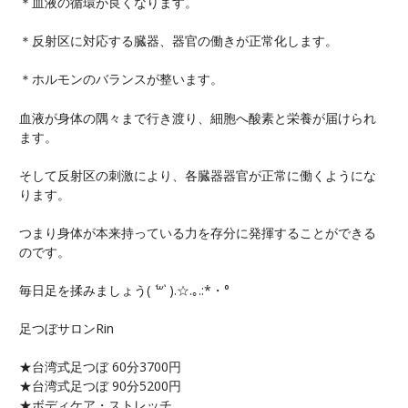
＊血液の循環が良くなります。
＊反射区に対応する臓器、器官の働きが正常化します。
＊ホルモンのバランスが整います。
血液が身体の隅々まで行き渡り、細胞へ酸素と栄養が届けられ
ます。
そして反射区の刺激により、各臓器器官が正常に働くようにな
ります。
つまり身体が本来持っている力を存分に発揮することができる
のです。
毎日足を揉みましょう(
´꒳`
).☆.｡.:*・°
足つぼサロンRin
★台湾式足つぼ 60分3700円
★台湾式足つぼ 90分5200円
★ボディケア・ストレッチ