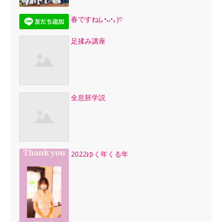
春ですね(｡•ᴗ•｡)♡
足揉み講座
全息胚学説
2022ゆく年くる年