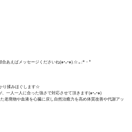
ばメッセージくださいね(๑•᎑•๑).☆.｡.:*・°
かり揉みほぐします☆
、一人一人に合った強さで対応させて頂きます(๑•᎑•๑)
まった老廃物や血液を心臓に戻し自然治癒力を高め体質改善や代謝アッ