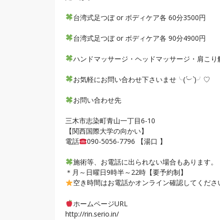
台湾式足つぼ or ボディケア各 60分3500円
台湾式足つぼ or ボディケア各 90分4900円
ハンドマッサージ・ヘッドマッサージ・肩こり
お気軽にお問い合わせ下さいませ╰(
´︶`
)╯♡
お問い合わせ先
三木市志染町青山一丁目6-10
【関西国際大学の向かい】
電話
090-5056-7796 【湯口 】
施術等、お電話に出られない場合もあります。
＊月～日曜日9時半～22時【要予約制】
空き時間はお電話かオンライン確認してくださいね(
ホームページURL
http://rin.serio.in/