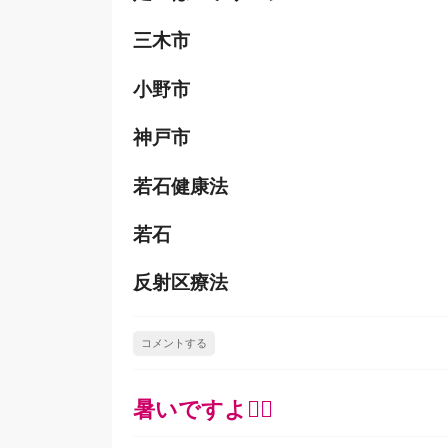
三木市
小野市
神戸市
若石健康法
若石
反射区療法
コメントする
暑いですよ