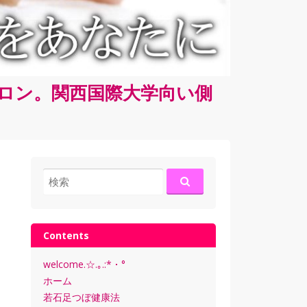
サロン。関西国際大学向い側
検
索:
Contents
welcome.☆.｡.:*・°
ホーム
若石足つぼ健康法