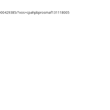
lnH000429385/?vos=cpahpbprosmaf131118005