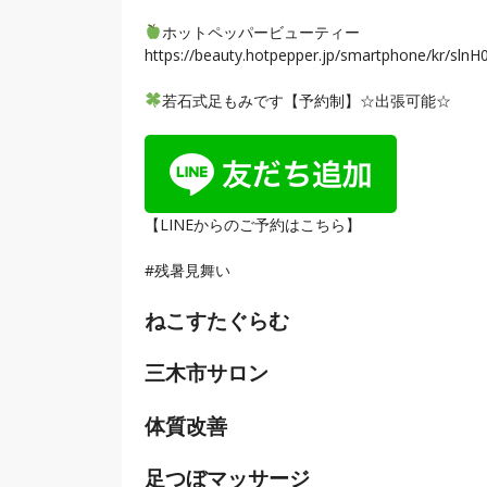
ホットペッパービューティー
https://beauty.hotpepper.jp/smartphone/kr/s
若石式足もみです【予約制】☆出張可能☆
【LINEからのご予約はこちら】
#残暑見舞い
ねこすたぐらむ
三木市サロン
体質改善
足つぼマッサージ