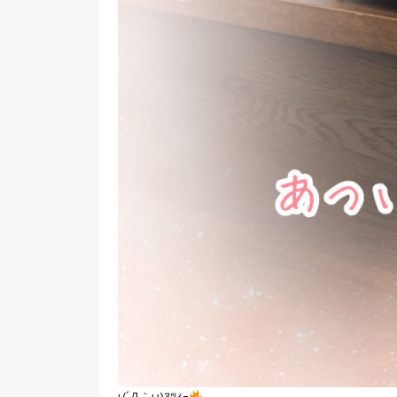
ι(´Д｀υ)ｱﾂｨｰ