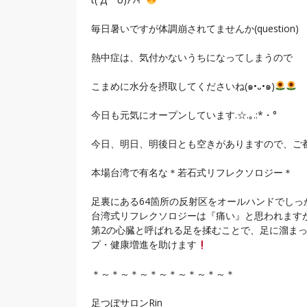
毎日暑いですが体調崩されてませんか(question)
熱中症は、気付かないうちになってしまうので
こまめに水分を摂取してくださいね(๑•᎑•๑)
今日も元気にオープンしています.☆.｡.:*・°
今日、明日、明後日とも空きがありますので、ご都合あえ
本場台湾で有名な＊若石式リフレクソロジー＊
足裏にある64箇所の反射区をオールハンドでしっ
台湾式リフレクソロジーは『痛い』と思われますが
第2の心臓と呼ばれる足を揉むことで、足に溜
プ・健康増進を助けます
＊～＊～＊～＊～＊～＊～＊～＊
足つぼサロンRin