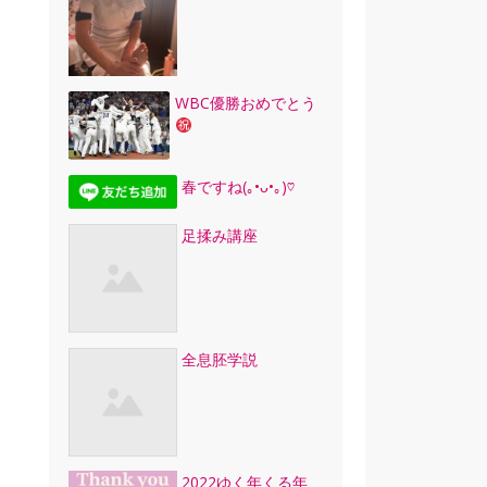
WBC優勝おめでとう
春ですね(｡•ᴗ•｡)♡
足揉み講座
全息胚学説
2022ゆく年くる年