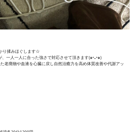
かり揉みほぐします☆
一人一人に合った強さで対応させて頂きます(๑•᎑•๑)
った老廃物や血液を心臓に戻し自然治癒力を高め体質改善や代謝アッ
各20分1200円