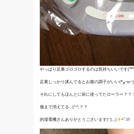
やっぱり足裏ゴロゴロするのは気持ちいいです(
´罒
足裏し
それにしてもほんとに前に使ってたローラー？？
傷まで消えてる…(^^;？？
的場電機さんありがとうございます(
‘ ‘)
, ,)
ﾍﾟｺﾘ