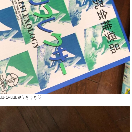
ω•๑⃙⃘)୨⃛うきうき♡