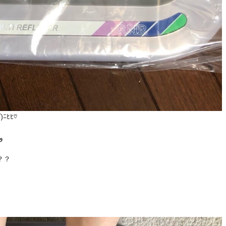
`
)ﾆﾋﾋ♡
っかり揉んでるとお腹の調子がいい(*وｰ̀లｰ́)و
？？