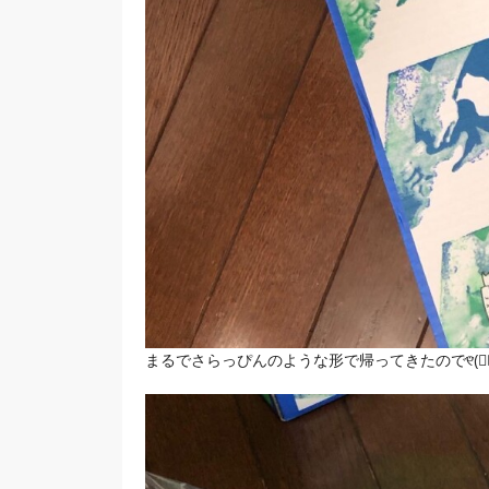
まるでさらっぴんのような形で帰ってきたので୧⃛(๑⃙⃘•