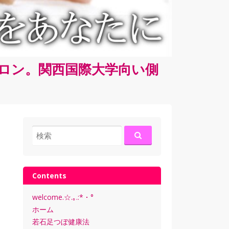
サロン。関西国際大学向い側
検
索:
Contents
welcome.☆.｡.:*・°
ホーム
若石足つぼ健康法