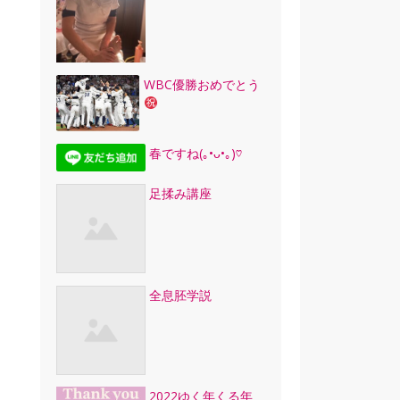
WBC優勝おめでとう
春ですね(｡•ᴗ•｡)♡
足揉み講座
全息胚学説
2022ゆく年くる年