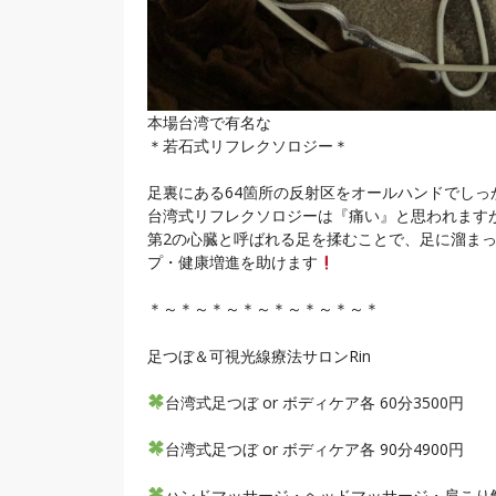
本場台湾で有名な
＊若石式リフレクソロジー＊
足裏にある64箇所の反射区をオールハンドでしっ
台湾式リフレクソロジーは『痛い』と思われますが、
第2の心臓と呼ばれる足を揉むことで、足に溜ま
プ・健康増進を助けます
＊～＊～＊～＊～＊～＊～＊～＊
足つぼ＆可視光線療法サロンRin
台湾式足つぼ or ボディケア各 60分3500円
台湾式足つぼ or ボディケア各 90分4900円
ハンドマッサージ・ヘッドマッサージ・肩こり解消