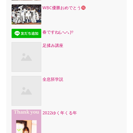
WBC優勝おめでとう
春ですね(｡•ᴗ•｡)♡
足揉み講座
全息胚学説
2022ゆく年くる年