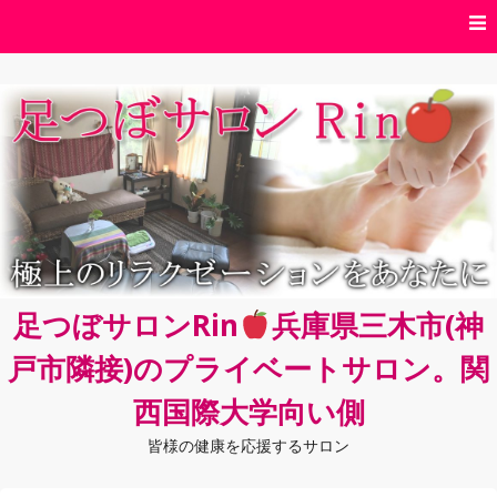
コ
ン
テ
ン
ツ
へ
ス
キ
ッ
プ
足つぼサロンRin
兵庫県三木市(神
戸市隣接)のプライベートサロン。関
西国際大学向い側
皆様の健康を応援するサロン