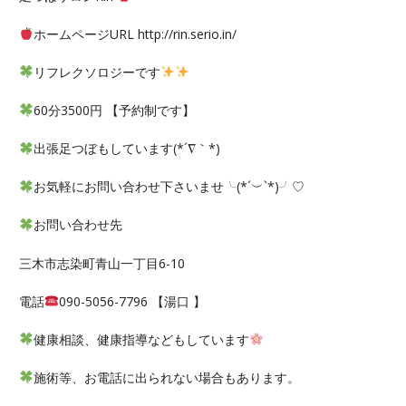
ホームページURL http://rin.serio.in/
リフレクソロジーです
60分3500円 【予約制です】
出張足つぼもしています(*´∇｀*)
お気軽にお問い合わせ下さいませ╰(*´︶`*)╯♡
お問い合わせ先
三木市志染町青山一丁目6-10
電話
090-5056-7796 【湯口 】
健康相談、健康指導などもしています
施術等、お電話に出られない場合もあります。