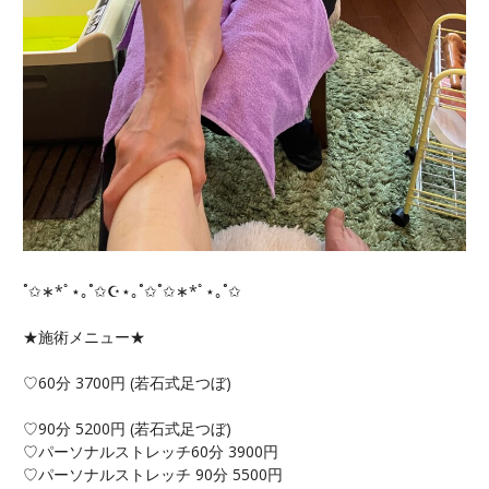
˚✩∗*ﾟ⋆｡˚✩☪︎⋆｡˚✩˚✩∗*ﾟ⋆｡˚✩
★施術メニュー★
♡60分 3700円 (若石式足つぼ)
♡90分 5200円 (若石式足つぼ)
♡パーソナルストレッチ60分 3900円
♡パーソナルストレッチ 90分 5500円