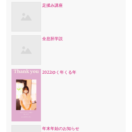
足揉み講座
全息胚学説
2022ゆく年くる年
年末年始のお知らせ