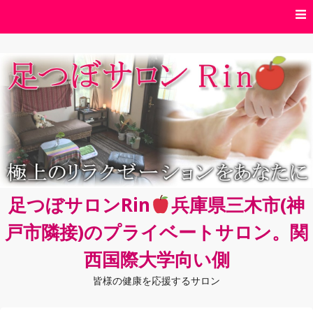
コ
ン
テ
ン
ツ
へ
ス
キ
ッ
プ
足つぼサロンRin
兵庫県三木市(神
戸市隣接)のプライベートサロン。関
西国際大学向い側
皆様の健康を応援するサロン