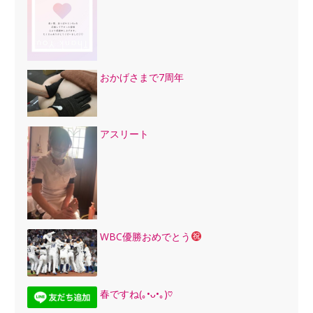
おかげさまで7周年
アスリート
WBC優勝おめでとう
春ですね(｡•ᴗ•｡)♡