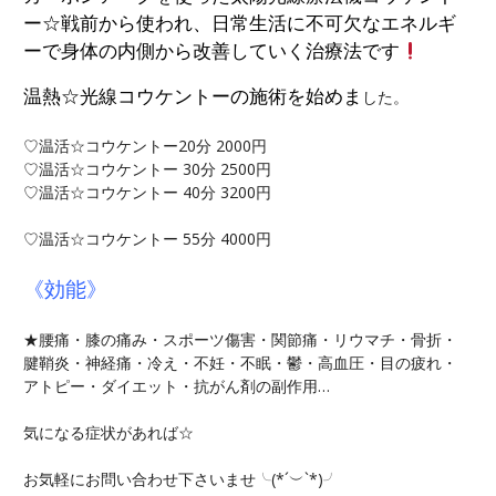
ー☆戦前から使われ、日常生活に不可欠なエネルギ
ーで身体の内側から改善していく治療法です
温熱☆光線コウケントーの施術を始めま
した。
♡温活☆コウケントー20分 2000円
♡温活☆コウケントー 30分 2500円
♡温活☆コウケントー 40分 3200円
♡温活☆コウケントー 55分 4000円
《効能》
★腰痛・膝の痛み・スポーツ傷害・関節痛・リウマチ・骨折・
腱鞘炎・神経痛・冷え・不妊・不眠・鬱・高血圧・目の疲れ・
アトピー・ダイエット・抗がん剤の副作用…
気になる症状があれば☆
お気軽にお問い合わせ下さいませ╰(*´︶`*)╯