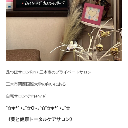
足つぼサロンRin / 三木市のプライベートサロン
三木市関西国際大学の向いにある
自宅サロンです(๑•᎑•๑)
˚✩∗*ﾟ⋆｡˚✩☪︎⋆｡˚✩˚✩∗*ﾟ⋆｡˚✩
《美と健康トータルケアサロン》