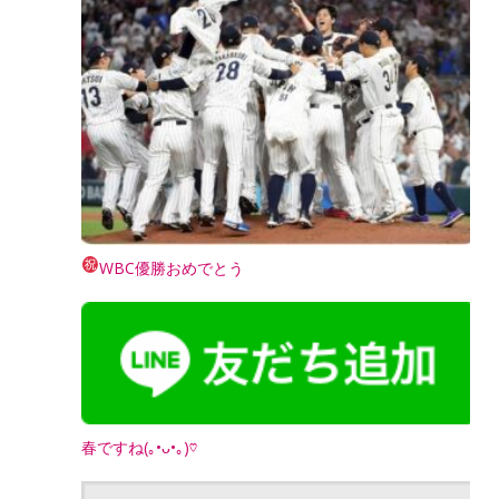
WBC優勝おめでとう
春ですね(｡•ᴗ•｡)♡