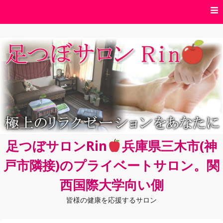
コ
ン
テ
ン
ツ
へ
ス
キ
ッ
プ
足つぼサロンRin
兵庫県三木市(神
戸市隣接)のプライベートサロン。関
西国際大学向い側
皆様の健康を応援するサロン