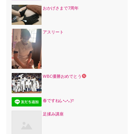
おかげさまで7周年
アスリート
WBC優勝おめでとう
春ですね(｡•ᴗ•｡)♡
足揉み講座