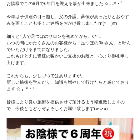
お陰様でこの8月で6年目を迎える事が出来ました.☆.｡.:*・°
今年は子供達の引っ越し、父の介護、葬儀があったりとおやす
みを頂くことも多くご迷惑をおかけ致しましたm(*_ _)m
細々と1人で足つぼのサロンを初めてから、6年。
いつの間にかたくさんのお客様から「足つぼのRinさん」と呼ん
でいただけるまでになりました。
これもひとえに皆様の暖かいご支援のお蔭と、心より御礼申し
上げます。
これからも、少しづつではありますが。
新しい施術を学んだり、知識も増やして行けたらと感じており
ます.☆.｡.:*・°
皆様により良い施術を提供させて頂けるよう精進致しますの
で、今後ともどうぞよろしくお願い致します(๑•᎑•๑)