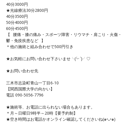
40分3000円
★光線療法30分2800円
40分3500円
50分4000円
60分4500円
【⠀腰痛・膝の痛み・スポーツ障害・リウマチ・肩こり・火傷・
鬱・免疫疾患など⠀】
＊他の施術と組み合わせで500円引き
★お気軽にお問い合わせ下さいませ╰(
︶
`
)╯♡
★お問い合わせ先
三木市志染町青山一丁目6-10
【関西国際大学の向かい】
電話 090-5056-7796
★施術等、お電話に出られない場合もあります。
＊月～日曜日9時半～20時【要予約制】
★空き時間はお電話かオンライン確認してくださいね(๑•᎑•๑)