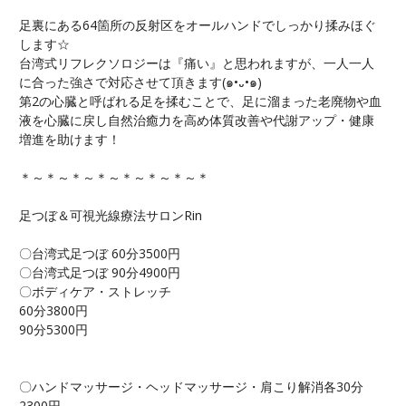
足裏にある64箇所の反射区をオールハンドでしっかり揉みほぐ
します☆
台湾式リフレクソロジーは『痛い』と思われますが、一人一人
に合った強さで対応させて頂きます(๑•᎑•๑)
第2の心臓と呼ばれる足を揉むことで、足に溜まった老廃物や血
液を心臓に戻し自然治癒力を高め体質改善や代謝アップ・健康
増進を助けます！
＊～＊～＊～＊～＊～＊～＊～＊
足つぼ＆可視光線療法サロンRin
〇台湾式足つぼ 60分3500円
〇台湾式足つぼ 90分4900円
〇ボディケア・ストレッチ
60分3800円
90分5300円
〇ハンドマッサージ・ヘッドマッサージ・肩こり解消各30分
2300円