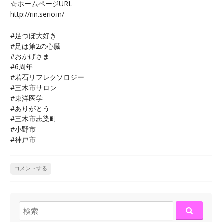
☆ホームページURL
http://rin.serio.in/
#足つぼ大好き
#足は第2の心臓
#おかげさま
#6周年
#若石リフレクソロジー
#三木市サロン
#東洋医学
#ありがとう
#三木市志染町
#小野市
#神戸市
コメントする
検
索: