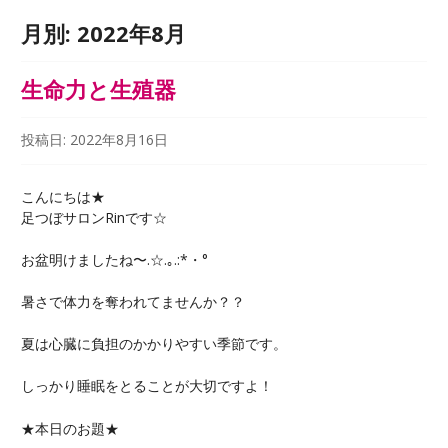
月別:
2022年8月
生命力と生殖器
投稿日:
2022年8月16日
こんにちは★
足つぼサロンRinです☆
お盆明けましたね〜.☆.｡.:*・°
暑さで体力を奪われてませんか？？
夏は心臓に負担のかかりやすい季節です。
しっかり睡眠をとることが大切ですよ！
★本日のお題★