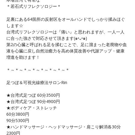
＊若石式リフレクソロジー＊
足裏にある64箇所の反射区をオールハンドでしっかり揉みほぐ
します☆
台湾式リフレクソロジーは『痛い』と思われますが、一人一人
に合った強さで対応させて頂きます(๑•᎑•๑)
第2の心臓と呼ばれる足を揉むことで、足に溜まった老廃物や血
液を心臓に戻し自然治癒力を高め体質改善や代謝アップ・健康
増進を助けます！
＊～＊～＊～＊～＊～＊～＊～＊
足つぼ＆可視光線療法サロンRin
★台湾式足つぼ 60分3500円
★台湾式足つぼ 90分4900円
★ボディケア・ストレッチ
60分3800円
90分5300円
★ハンドマッサージ・ヘッドマッサージ・肩こり解消各30分
2300円