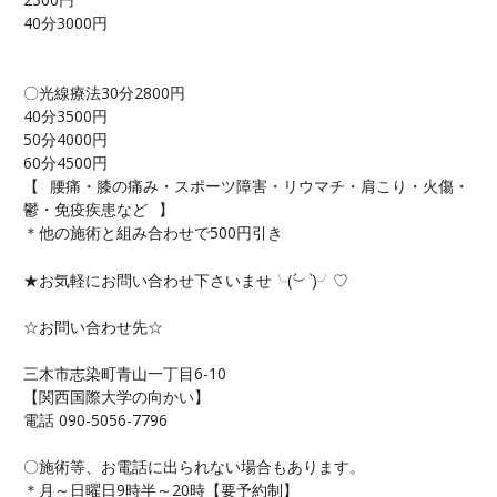
40分3000円
〇光線療法30分2800円
40分3500円
50分4000円
60分4500円
【⠀腰痛・膝の痛み・スポーツ障害・リウマチ・肩こり・火傷・
鬱・免疫疾患など⠀】
＊他の施術と組み合わせで500円引き
★お気軽にお問い合わせ下さいませ╰(
︶
`
)╯♡
☆お問い合わせ先☆
三木市志染町青山一丁目6-10
【関西国際大学の向かい】
電話 090-5056-7796
〇施術等、お電話に出られない場合もあります。
＊月～日曜日9時半～20時【要予約制】