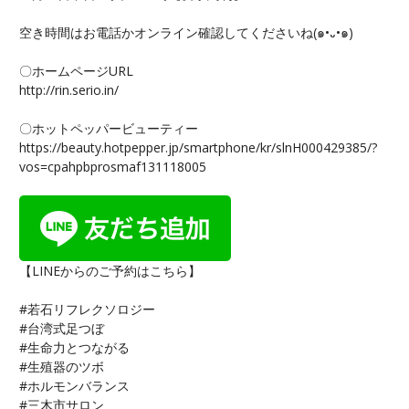
空き時間はお電話かオンライン確認してくださいね(๑•᎑•๑)
〇ホームページURL
http://rin.serio.in/
〇ホットペッパービューティー
https://beauty.hotpepper.jp/smartphone/kr/slnH000429385/?
vos=cpahpbprosmaf131118005
【LINEからのご予約はこちら】
#若石リフレクソロジー
#台湾式足つぼ
#生命力とつながる
#生殖器のツボ
#ホルモンバランス
#三木市サロン