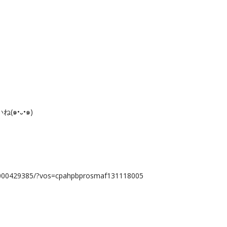
๑•᎑•๑)
lnH000429385/?vos=cpahpbprosmaf131118005