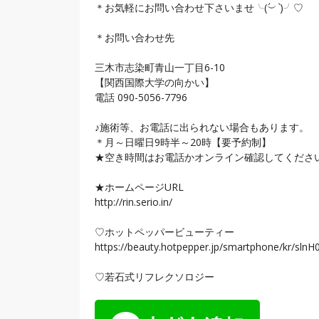
＊お気軽にお問い合わせ下さいませ╰(
︶
`
)╯♡
＊お問い合わせ先
三木市志染町青山一丁目6-10
【関西国際大学の向かい】
電話 090-5056-7796
♪施術等、お電話に出られない場合もあります。
＊月～日曜日9時半～20時【要予約制】
★空き時間はお電話かオンライン確認してくださいね(
★ホームページURL
http://rin.serio.in/
♡ホットペッパービューティー
https://beauty.hotpepper.jp/smartphone/kr/s
♡若石式リフレクソロジー