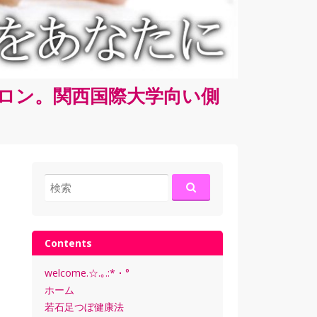
サロン。関西国際大学向い側
検
索:
Contents
welcome.☆.｡.:*・°
ホーム
若石足つぼ健康法