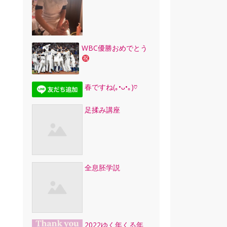
WBC優勝おめでとう
春ですね(｡•ᴗ•｡)♡
足揉み講座
全息胚学説
2022ゆく年くる年