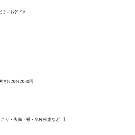
ね(^-^)/
各20分2000円
肩こり・火傷・鬱・免疫疾患など⠀】