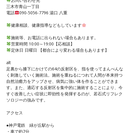
お問い合わせ先
三木市青山一丁目
電話
090-5056-7796 湯口 八重
健康相談、健康指導などもしています
施術等、お電話に出られない場合もあります。
営業時間 10:00～19:00【応相談】
定休日 日曜日 【都合により変わる場合もあります】
alt
足裏から膝下にかけての64の反射区を、指を使ってまんべんな
く刺激していく施術法。施術を重ねるにつれて人間が本来持つ
自然治癒力をアップさせ、病気に強い体を作ることができま
す。また、適応する反射区を集中的に施術することにより、今
すぐ改善したい症状に即効性を発揮するのが、若石式リフレク
ソロジーの強みです。
アクセス
●神戸電鉄 緑が丘駅から
・車で約7分