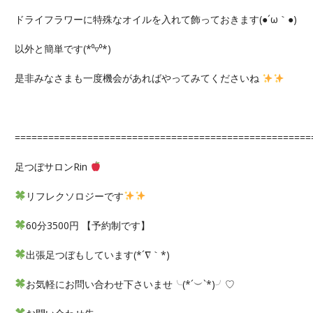
ドライフラワーに特殊なオイルを入れて飾っておきます(●´ω｀●)
以外と簡単です(*⁰▿⁰*)
是非みなさまも一度機会があればやってみてくださいね
=====================================================
足つぼサロンRin
リフレクソロジーです
60分3500円 【予約制です】
出張足つぼもしています(*´∇｀*)
お気軽にお問い合わせ下さいませ╰(*´︶`*)╯♡