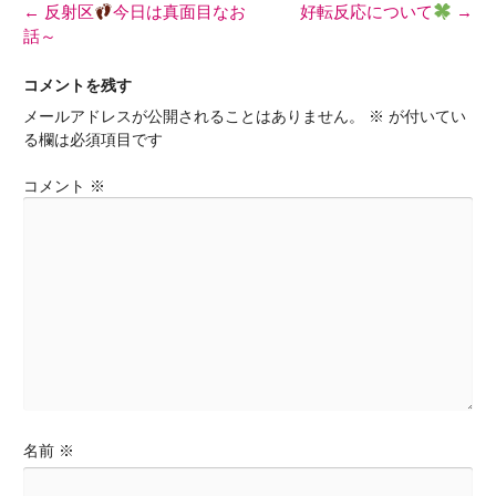
投
←
反射区
今日は真面目なお
好転反応について
→
稿
話～
ナ
ビ
コメントを残す
ゲ
メールアドレスが公開されることはありません。
※
が付いてい
ー
る欄は必須項目です
シ
ョ
コメント
※
ン
名前
※