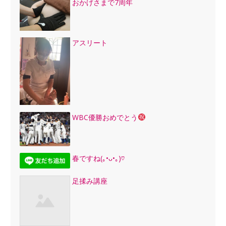
おかげさまで7周年
アスリート
WBC優勝おめでとう
春ですね(｡•ᴗ•｡)♡
足揉み講座