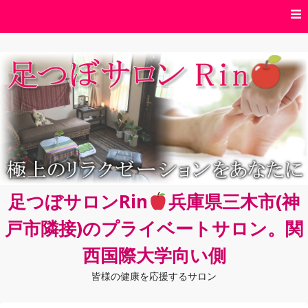
コ
ン
テ
ン
ツ
へ
ス
キ
ッ
プ
足つぼサロンRin
兵庫県三木市(神
戸市隣接)のプライベートサロン。関
西国際大学向い側
皆様の健康を応援するサロン