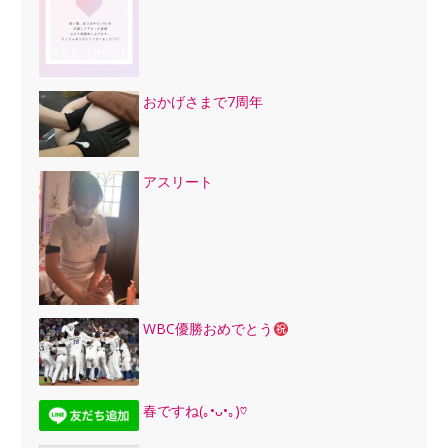
おかげさまで7周年
アスリート
WBC優勝おめでとう
春ですね(｡•ᴗ•｡)♡