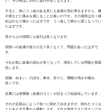
い、その時はにわかに血行が良くなります。
すると、体にうっ血のある所にも血液が流れ寄せますから、腰
や肩などに痛みを感じることが多いのです。その場所は元々揉
めばかなり痛かったはずです。うっ血して静かに固くなってい
たはずです。
首から上の頭部にも血行は良くなります。
頭部への血液の巡りが元々良くなくて、問題があったはずで
す。
それが急に血液の流れが良くなって、潜在している問題が表面
化します。
頭痛、めまい、のぼせ、鼻水、目ヤニ、咽喉の渇きや痛み、
色々です。
足裏には老廃物（血液のゴミ）が詰まって結晶化しています。
それが足踏みによって徐々に削れてゆきますが、削れたゴミは
とりあえず足裏から移動します。それが途中でまた詰まってそ