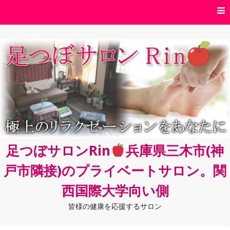
コ
ン
テ
ン
ツ
へ
ス
キ
ッ
プ
足つぼサロンRin
兵庫県三木市(神
戸市隣接)のプライベートサロン。関
西国際大学向い側
皆様の健康を応援するサロン