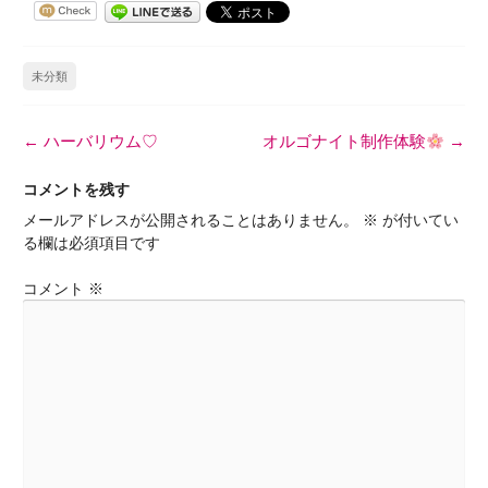
未分類
投
←
ハーバリウム♡
オルゴナイト制作体験
→
稿
ナ
コメントを残す
ビ
メールアドレスが公開されることはありません。
※
が付いてい
ゲ
る欄は必須項目です
ー
シ
コメント
※
ョ
ン