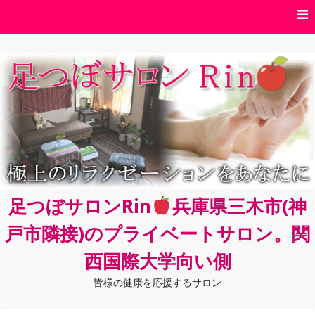
コ
ン
テ
ン
ツ
へ
ス
キ
ッ
プ
足つぼサロンRin
兵庫県三木市(神
戸市隣接)のプライベートサロン。関
西国際大学向い側
皆様の健康を応援するサロン