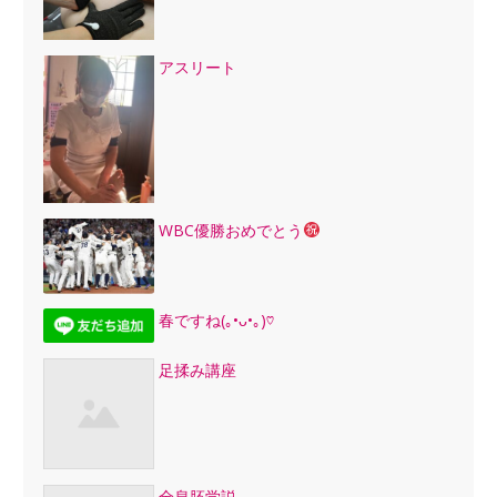
アスリート
WBC優勝おめでとう
春ですね(｡•ᴗ•｡)♡
足揉み講座
全息胚学説