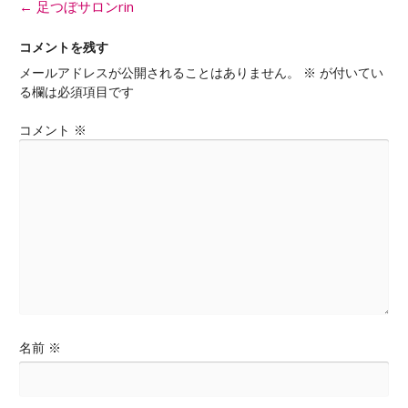
投
←
足つぼサロンrin
稿
ナ
コメントを残す
ビ
メールアドレスが公開されることはありません。
※
が付いてい
ゲ
る欄は必須項目です
ー
シ
コメント
※
ョ
ン
名前
※