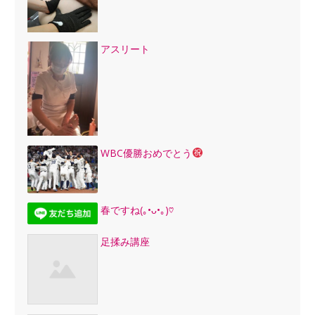
アスリート
WBC優勝おめでとう
春ですね(｡•ᴗ•｡)♡
足揉み講座