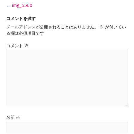
投
←
img_5560
稿
ナ
コメントを残す
ビ
メールアドレスが公開されることはありません。
※
が付いてい
ゲ
る欄は必須項目です
ー
シ
コメント
※
ョ
ン
名前
※