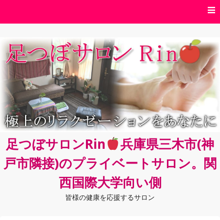
コ
ン
テ
ン
ツ
へ
ス
キ
ッ
プ
足つぼサロンRin
兵庫県三木市(神
戸市隣接)のプライベートサロン。関
西国際大学向い側
皆様の健康を応援するサロン