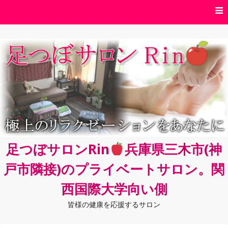
コ
ン
テ
ン
ツ
へ
ス
キ
ッ
プ
足つぼサロンRin
兵庫県三木市(神
戸市隣接)のプライベートサロン。関
西国際大学向い側
皆様の健康を応援するサロン