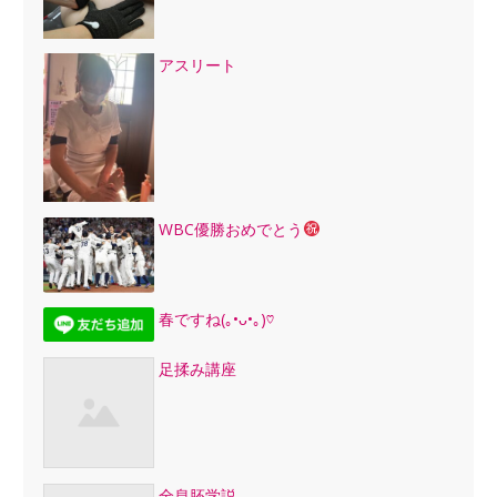
アスリート
WBC優勝おめでとう
春ですね(｡•ᴗ•｡)♡
足揉み講座
全息胚学説