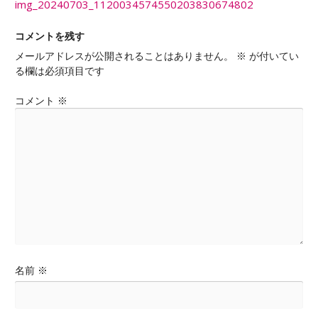
稿
img_20240703_1120034574550203830674802
ナ
ビ
コメントを残す
ゲ
メールアドレスが公開されることはありません。
※
が付いてい
ー
る欄は必須項目です
シ
ョ
コメント
※
ン
名前
※