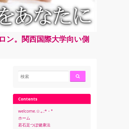
サロン。関西国際大学向い側
検
索:
Contents
welcome.☆.｡.:*・°
ホーム
若石足つぼ健康法