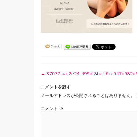
投
←
37077faa-2e24-499d-8bef-6ce547b582d6
稿
ナ
コメントを残す
ビ
メールアドレスが公開されることはありません。
ゲ
ー
コメント
※
シ
ョ
ン