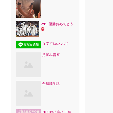
WBC優勝おめでとう
春ですね(｡•ᴗ•｡)♡
足揉み講座
全息胚学説
2022ゆく年くる年