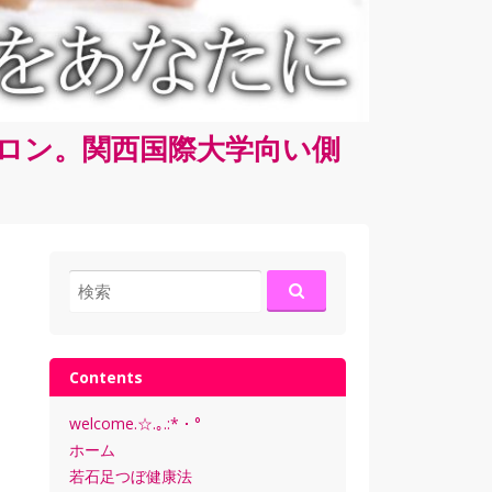
サロン。関西国際大学向い側
検
索:
Contents
welcome.☆.｡.:*・°
ホーム
若石足つぼ健康法