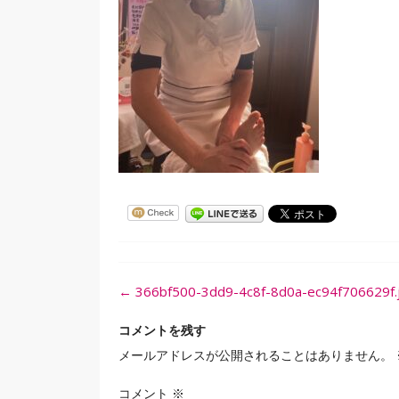
投
←
366bf500-3dd9-4c8f-8d0a-ec94f706629f.
稿
ナ
コメントを残す
ビ
メールアドレスが公開されることはありません。
ゲ
ー
コメント
※