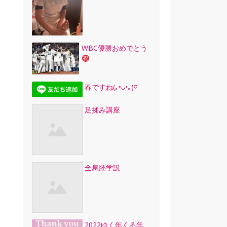
WBC優勝おめでとう
春ですね(｡•ᴗ•｡)♡
足揉み講座
全息胚学説
2022ゆく年くる年