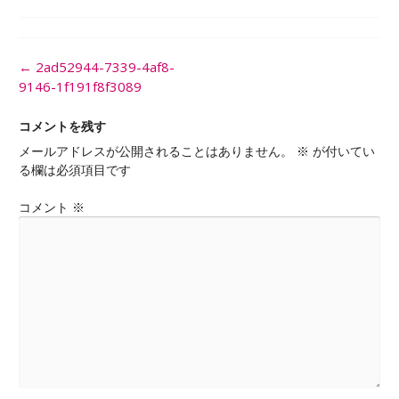
投
←
2ad52944-7339-4af8-
稿
9146-1f191f8f3089
ナ
ビ
コメントを残す
ゲ
メールアドレスが公開されることはありません。
※
が付いてい
ー
る欄は必須項目です
シ
ョ
コメント
※
ン