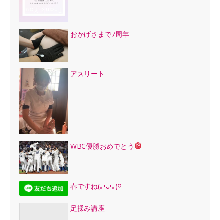
おかげさまで7周年
アスリート
WBC優勝おめでとう
春ですね(｡•ᴗ•｡)♡
足揉み講座