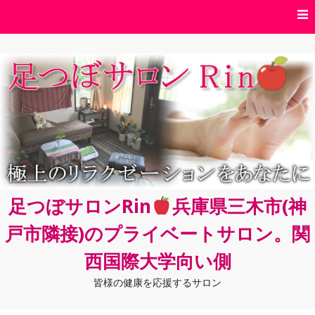
コ
ン
テ
ン
ツ
へ
ス
キ
ッ
プ
足つぼサロンRin
兵庫県三木市(神
戸市隣接)のプライベートサロン。関
西国際大学向い側
皆様の健康を応援するサロン