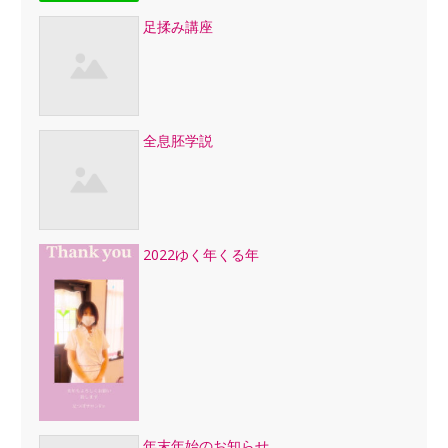
足揉み講座
全息胚学説
2022ゆく年くる年
年末年始のお知らせ