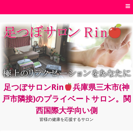
コ
ン
テ
ン
ツ
へ
ス
キ
ッ
プ
足つぼサロンRin
兵庫県三木市(神
戸市隣接)のプライベートサロン。関
西国際大学向い側
皆様の健康を応援するサロン