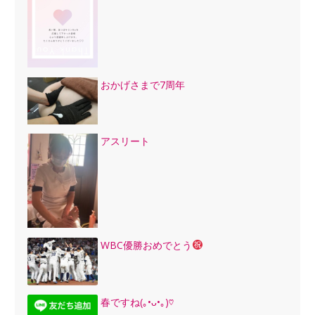
おかげさまで7周年
アスリート
WBC優勝おめでとう
春ですね(｡•ᴗ•｡)♡