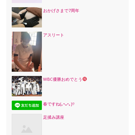
おかげさまで7周年
アスリート
WBC優勝おめでとう
春ですね(｡•ᴗ•｡)♡
足揉み講座