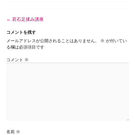
投
←
若石足揉み講座
稿
ナ
コメントを残す
ビ
メールアドレスが公開されることはありません。
※
が付いてい
ゲ
る欄は必須項目です
ー
シ
コメント
※
ョ
ン
名前
※