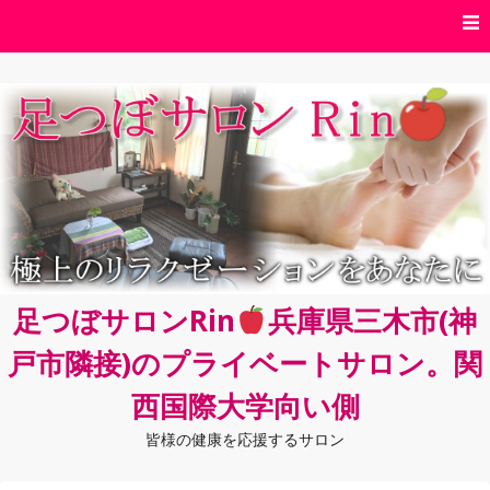
コ
ン
テ
ン
ツ
へ
ス
キ
ッ
プ
足つぼサロンRin
兵庫県三木市(神
戸市隣接)のプライベートサロン。関
西国際大学向い側
皆様の健康を応援するサロン