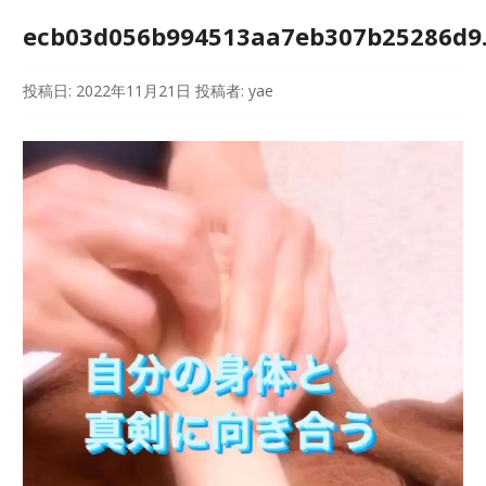
ecb03d056b994513aa7eb307b25286d9
投稿日:
2022年11月21日
投稿者:
yae
動
画
プ
レ
ー
ヤ
ー