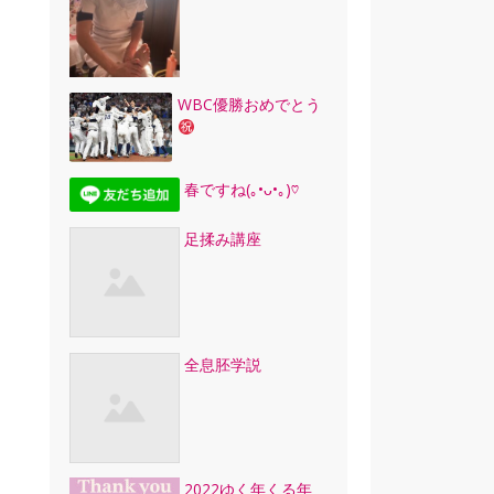
WBC優勝おめでとう
春ですね(｡•ᴗ•｡)♡
足揉み講座
全息胚学説
2022ゆく年くる年