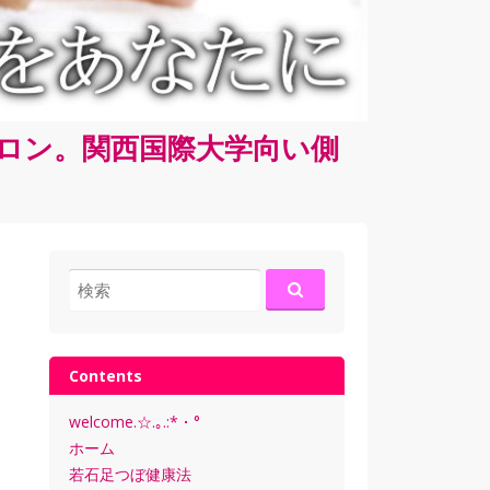
サロン。関西国際大学向い側
検
索:
Contents
welcome.☆.｡.:*・°
ホーム
若石足つぼ健康法