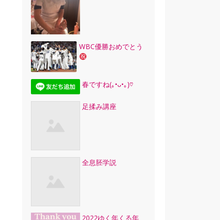
WBC優勝おめでとう
春ですね(｡•ᴗ•｡)♡
足揉み講座
全息胚学説
2022ゆく年くる年