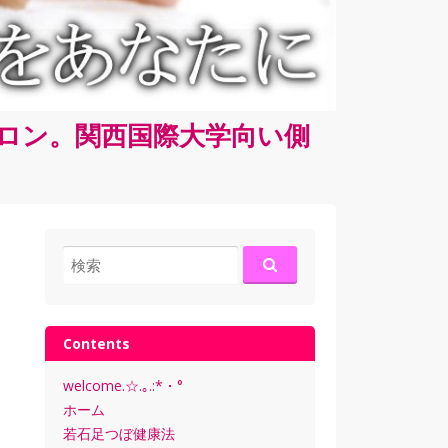
サロン。関西国際大学向い側
検
索:
Contents
welcome.☆.｡.:*・°
ホーム
若石足つぼ健康法