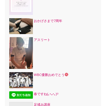
おかげさまで7周年
アスリート
WBC優勝おめでとう
春ですね(｡•ᴗ•｡)♡
足揉み講座