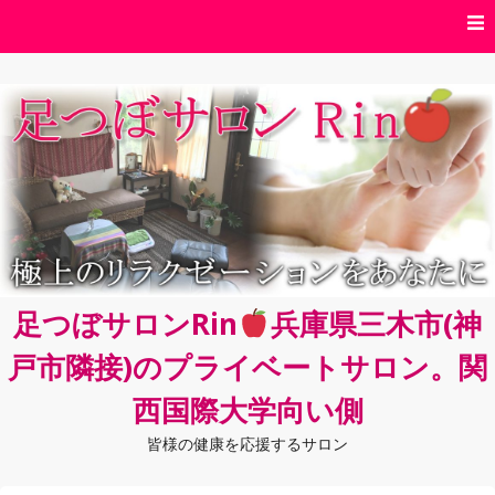
コ
ン
テ
ン
ツ
へ
ス
キ
ッ
プ
足つぼサロンRin
兵庫県三木市(神
戸市隣接)のプライベートサロン。関
西国際大学向い側
皆様の健康を応援するサロン