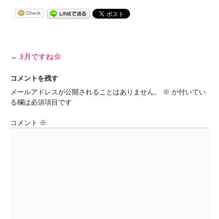
投
←
3月ですね
稿
ナ
コメントを残す
ビ
メールアドレスが公開されることはありません。
※
が付いてい
ゲ
る欄は必須項目です
ー
シ
コメント
※
ョ
ン