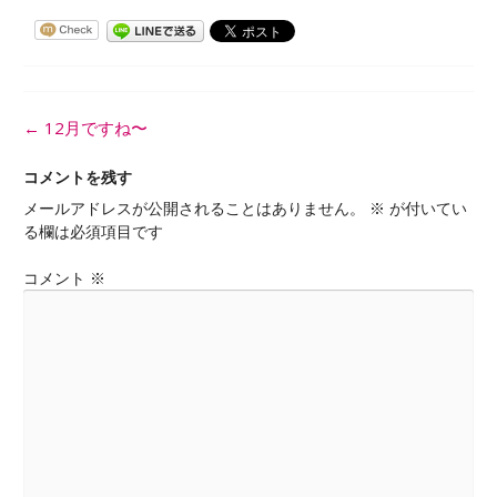
投
←
12月ですね〜
稿
ナ
コメントを残す
ビ
メールアドレスが公開されることはありません。
※
が付いてい
ゲ
る欄は必須項目です
ー
シ
コメント
※
ョ
ン