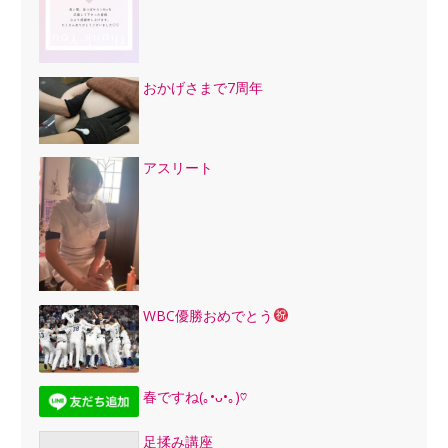
おかげさまで7周年
アスリート
WBC優勝おめでとう
春ですね(｡•ᴗ•｡)♡
足揉み講座