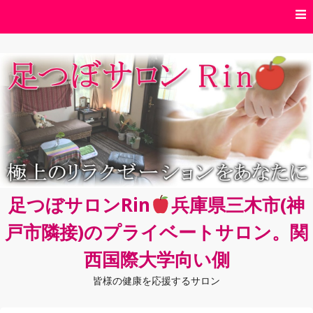
コ
ン
テ
ン
ツ
へ
ス
キ
ッ
プ
足つぼサロンRin
兵庫県三木市(神
戸市隣接)のプライベートサロン。関
西国際大学向い側
皆様の健康を応援するサロン