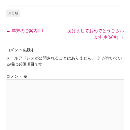
未分類
投
←
年末のご案内
あけましておめでとうござい
稿
ます(❁´ω`❁)
→
ナ
ビ
コメントを残す
ゲ
メールアドレスが公開されることはありません。
※
が付いてい
ー
る欄は必須項目です
シ
ョ
コメント
※
ン