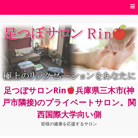
コ
ン
テ
ン
ツ
へ
ス
キ
ッ
プ
足つぼサロンRin
兵庫県三木市(神
戸市隣接)のプライベートサロン。関
西国際大学向い側
皆様の健康を応援するサロン