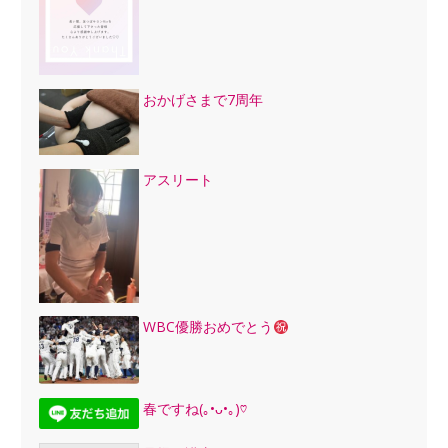
おかげさまで7周年
アスリート
WBC優勝おめでとう
春ですね(｡•ᴗ•｡)♡