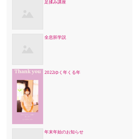
足揉み講座
全息胚学説
2022ゆく年くる年
年末年始のお知らせ