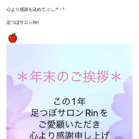
心より感謝を込めて.☆.｡.:*・°
足つぼサロンRin