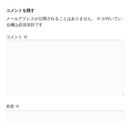
稿
ナ
コメントを残す
ビ
メールアドレスが公開されることはありません。
※
が付いてい
ゲ
る欄は必須項目です
ー
シ
コメント
※
ョ
ン
名前
※