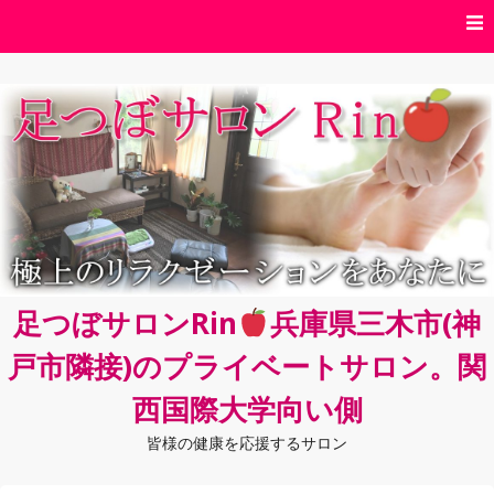
コ
ン
テ
ン
ツ
へ
ス
キ
ッ
プ
足つぼサロンRin
兵庫県三木市(神
戸市隣接)のプライベートサロン。関
西国際大学向い側
皆様の健康を応援するサロン