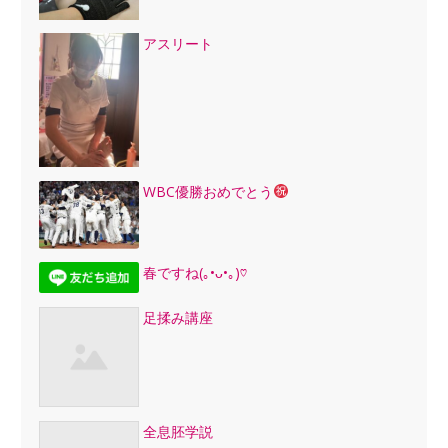
アスリート
WBC優勝おめでとう
春ですね(｡•ᴗ•｡)♡
足揉み講座
全息胚学説