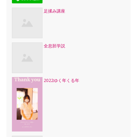
足揉み講座
全息胚学説
2022ゆく年くる年