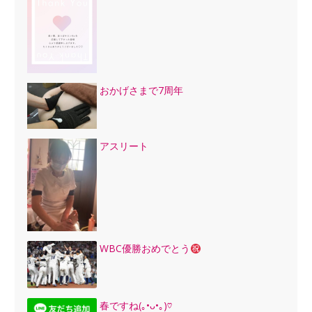
おかげさまで7周年
アスリート
WBC優勝おめでとう
春ですね(｡•ᴗ•｡)♡