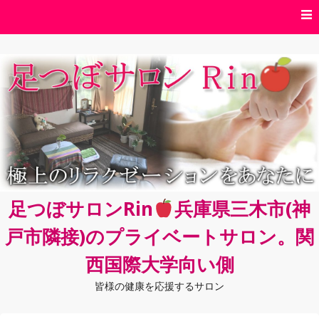
コ
ン
テ
ン
ツ
へ
ス
キ
ッ
プ
足つぼサロンRin
兵庫県三木市(神
戸市隣接)のプライベートサロン。関
西国際大学向い側
皆様の健康を応援するサロン