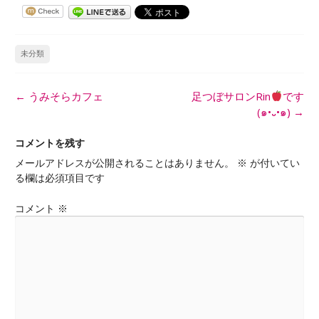
未分類
投
←
うみそらカフェ
足つぼサロンRin
です
稿
(๑•᎑•๑)
→
ナ
ビ
コメントを残す
ゲ
メールアドレスが公開されることはありません。
※
が付いてい
ー
る欄は必須項目です
シ
ョ
コメント
※
ン