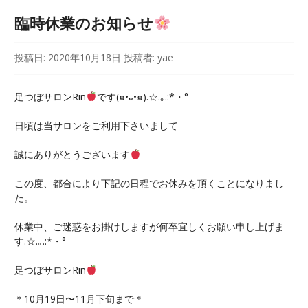
臨時休業のお知らせ
投稿日:
2020年10月18日
投稿者:
yae
足つぼサロンRin
です(๑•᎑•๑).☆.｡.:*・°
日頃は当サロンをご利用下さいまして
誠にありがとうございます
この度、都合により下記の日程でお休みを頂くことになりまし
た。
休業中、ご迷惑をお掛けしますが何卒宜しくお願い申し上げま
す.☆.｡.:*・°
足つぼサロンRin
＊10月19日〜11月下旬まで＊