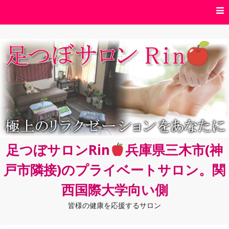
コ
ン
テ
ン
ツ
へ
ス
キ
ッ
プ
足つぼサロンRin
兵庫県三木市(神
戸市隣接)のプライベートサロン。関
西国際大学向い側
皆様の健康を応援するサロン