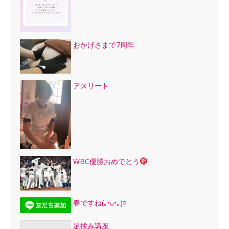
おかげさまで7周年
アスリート
WBC優勝おめでとう
春ですね(｡•ᴗ•｡)♡
足揉み講座