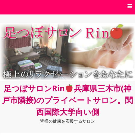
コ
ン
テ
ン
ツ
へ
ス
キ
ッ
プ
足つぼサロンRin
兵庫県三木市(神
戸市隣接)のプライベートサロン。関
西国際大学向い側
皆様の健康を応援するサロン