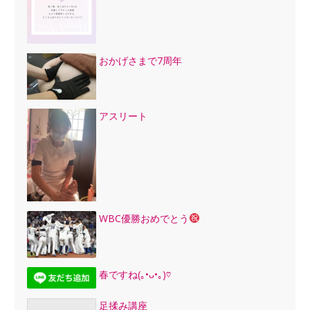
おかげさまで7周年
アスリート
WBC優勝おめでとう
春ですね(｡•ᴗ•｡)♡
足揉み講座