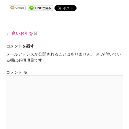
投
←
良いお年を
稿
ナ
コメントを残す
ビ
メールアドレスが公開されることはありません。
※
が付いてい
ゲ
る欄は必須項目です
ー
シ
コメント
※
ョ
ン