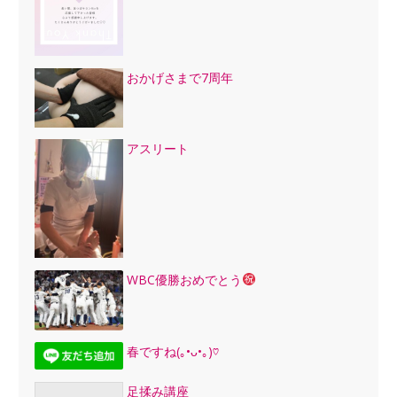
おかげさまで7周年
アスリート
WBC優勝おめでとう
春ですね(｡•ᴗ•｡)♡
足揉み講座