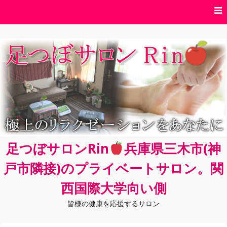
コ
ン
テ
ン
ツ
へ
ス
キ
ッ
プ
足つぼサロンRin
兵庫県三木市(神
戸市隣接)のプライベートサロン。関
西国際大学向い側
皆様の健康を応援するサロン