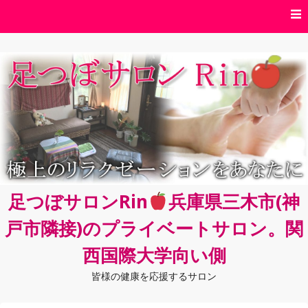
コ
ン
テ
ン
ツ
へ
ス
キ
ッ
プ
足つぼサロンRin
兵庫県三木市(神
戸市隣接)のプライベートサロン。関
西国際大学向い側
皆様の健康を応援するサロン