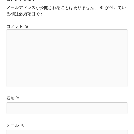
ビ
メールアドレスが公開されることはありません。
※
が付いてい
ゲ
る欄は必須項目です
ー
シ
コメント
※
ョ
ン
名前
※
メール
※