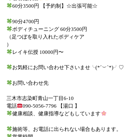
60
分
3500
円
【予約制】☆出張可能☆
90分4700円
ボディチューニング 60分3500円
（足つぼを取り入れたボディケア
）
レイキ伝授 10000円〜
お気軽にお問い合わせ下さいませ╰
(*´
︶
`*)
╯♡
お問い合わせ先
三木市志染町青山一丁目
6-10
電話
090-5056-7796
【湯口
】
健康相談、健康指導などもしています
施術等、お電話に出られない場合もあります。
営業時間