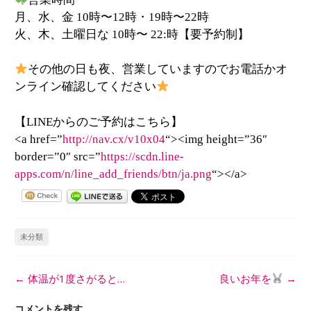
月、水、金
10
時〜
12
時・
19
時〜
22
時
火、木、土曜日な
10
時〜
22:
時【要予約制】
その他の日も夜、営業していますのでお電話かオ
ンライン確認してください
【LINEからのご予約はこちら】
<a href=”
http://nav.cx/v10x04
“><img height=”36″
border=”0″ src=”
https://scdn.line-
apps.com/n/line_add_friends/btn/ja.png
“></a>
未分類
投
←
体温が1度さがると…
良いお年を
→
稿
ナ
コメントを残す