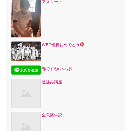
アスリート
WBC優勝おめでとう
春ですね(｡•ᴗ•｡)♡
足揉み講座
全息胚学説