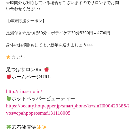
☆時間外も対応している場合がございますのでサロンまでお問
い合わせください♪
【年末応援クーポン】
足湯付き☆足つぼ60分＋ボデイケア30分5300円→4700円
身体のお掃除もしてよい新年を迎えましょう♪♪♪
.☆.｡.:*・
足つぼサロン
Rin
ホームページ
URL
http://rin.serio.in/
ホットペッパービューティー
https://beauty.hotpepper.jp/smartphone/kr/slnH000429385/
vos=cpahpbprosmaf131118005
若石健康法