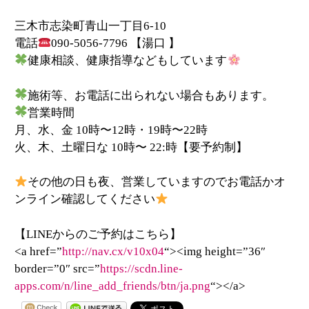
三木市志染町青山一丁目
6-10
電話
090-5056-7796
【湯口
】
健康相談、健康指導などもしています
施術等、お電話に出られない場合もあります。
営業時間
月、水、金
10
時〜
12
時・
19
時〜
22
時
火、木、土曜日な
10
時〜
22:
時【要予約制】
その他の日も夜、営業していますのでお電話かオ
ンライン確認してください
【LINEからのご予約はこちら】
<a href=”
http://nav.cx/v10x04
“><img height=”36″
border=”0″ src=”
https://scdn.line-
apps.com/n/line_add_friends/btn/ja.png
“></a>