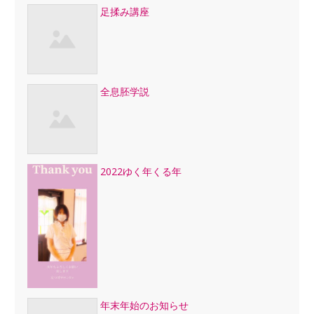
足揉み講座
全息胚学説
2022ゆく年くる年
年末年始のお知らせ