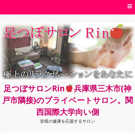
コ
ン
テ
ン
ツ
へ
ス
キ
ッ
プ
足つぼサロンRin
兵庫県三木市(神
戸市隣接)のプライベートサロン。関
西国際大学向い側
皆様の健康を応援するサロン