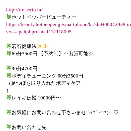
http://rin.serio.in/
ホットペッパービューティー
https://beauty.hotpepper.jp/smartphone/kr/slnH000429385/
vos=cpahpbprosmaf131118005
若石健康法
60
分
3500
円
【予約制】☆出張可能☆
90分4700円
ボディチューニング 60分3500円
（足つぼを取り入れたボディケア
）
レイキ伝授 10000円〜
お気軽にお問い合わせ下さいませ╰
(*´
︶
`*)
╯♡
お問い合わせ先