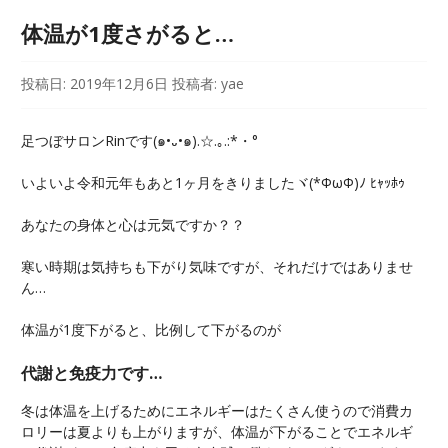
体温が1度さがると…
投稿日:
2019年12月6日
投稿者:
yae
足つぼサロンRinです(๑•᎑•๑).☆.｡.:*・°
いよいよ令和元年もあと1ヶ月をきりましたヾ(*ΦωΦ)ﾉ ﾋｬｯﾎｩ
あなたの身体と心は元気ですか？？
寒い時期は気持ちも下がり気味ですが、それだけではありませ
ん…
体温が1度下がると、比例して下がるのが
代謝と免疫力です…
冬は体温を上げるためにエネルギーはたくさん使うので消費カ
ロリーは夏よりも上がりますが、体温が下がることでエネルギ