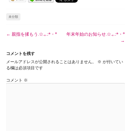
未分類
投
←
親指を揉もう.☆.｡.:*・°
年末年始のお知らせ.☆.｡.:*・°
稿
→
ナ
ビ
コメントを残す
ゲ
メールアドレスが公開されることはありません。
※
が付いてい
ー
る欄は必須項目です
シ
ョ
コメント
※
ン