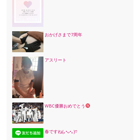
おかげさまで7周年
アスリート
WBC優勝おめでとう
春ですね(｡•ᴗ•｡)♡