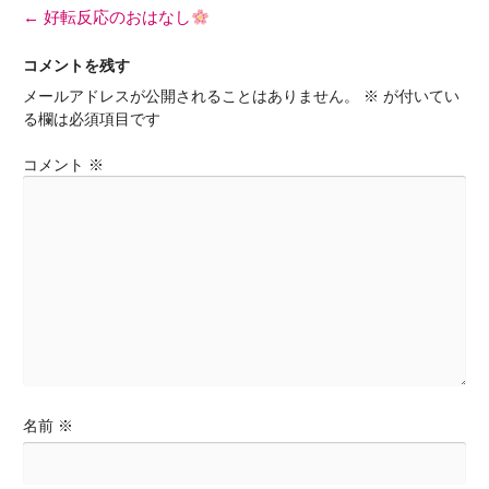
投
←
好転反応のおはなし
稿
ナ
コメントを残す
ビ
メールアドレスが公開されることはありません。
※
が付いてい
ゲ
る欄は必須項目です
ー
シ
コメント
※
ョ
ン
名前
※