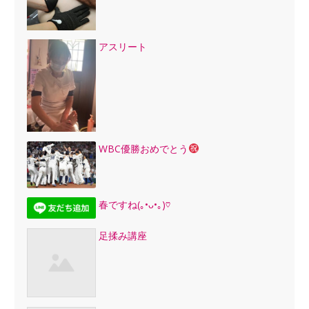
アスリート
WBC優勝おめでとう
春ですね(｡•ᴗ•｡)♡
足揉み講座