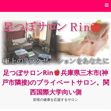
コ
ン
テ
ン
ツ
へ
ス
キ
ッ
プ
足つぼサロンRin
兵庫県三木市(神
戸市隣接)のプライベートサロン。関
西国際大学向い側
皆様の健康を応援するサロン