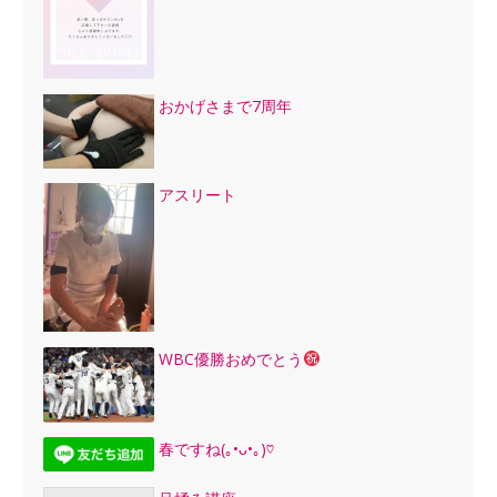
おかげさまで7周年
アスリート
WBC優勝おめでとう
春ですね(｡•ᴗ•｡)♡