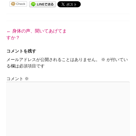
投
←
身体の声、聞いてあげてま
稿
すか？
ナ
ビ
コメントを残す
ゲ
メールアドレスが公開されることはありません。
※
が付いてい
ー
る欄は必須項目です
シ
ョ
コメント
※
ン