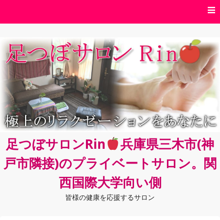
コ
ン
テ
ン
ツ
へ
ス
キ
ッ
プ
足つぼサロンRin
兵庫県三木市(神
戸市隣接)のプライベートサロン。関
西国際大学向い側
皆様の健康を応援するサロン