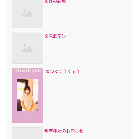
足揉み講座
全息胚学説
2022ゆく年くる年
年末年始のお知らせ