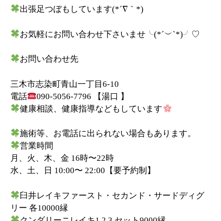
出張足つぼもしています
(*´
∇
｀
*)
お気軽にお問い合わせ下さいませ╰
(*´
︶
`*)
╯♡
お問い合わせ先
三木市志染町青山一丁目
6-10
電話
090-5056-7796
【湯口
】
健康相談、健康指導などもしています
施術等、お電話に出られない場合もあります。
営業時間
月、火、木、金
16
時〜
22
時
水、土、日
10:00
〜
22:00
【要予約制】
臼井レイキファースト・セカンド・サードディグ
リー 各10000縁
クンダリーニレイキ1.2.3 セット9000縁