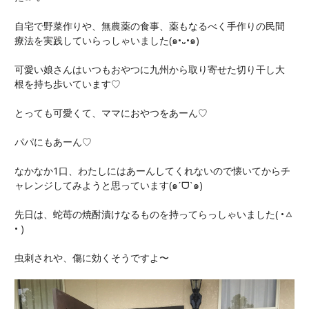
自宅で野菜作りや、無農薬の食事、薬もなるべく手作りの民間
療法を実践していらっしゃいました(๑•᎑•๑)
可愛い娘さんはいつもおやつに九州から取り寄せた切り干し大
根を持ち歩いています♡
とっても可愛くて、ママにおやつをあーん♡
パパにもあーん♡
なかなか1口、わたしにはあーんしてくれないので懐いてからチ
ャレンジしてみようと思っています(๑ˊᗜˋ๑)
先日は、蛇苺の焼酎漬けなるものを持ってらっしゃいました( •ㅿ
• )
虫刺されや、傷に効くそうですよ〜