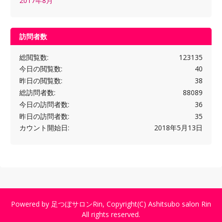
2017年8月
訪問者数
総閲覧数:
123135
今日の閲覧数:
40
昨日の閲覧数:
38
総訪問者数:
88089
今日の訪問者数:
36
昨日の訪問者数:
35
カウント開始日:
2018年5月13日
Powered by
足つぼサロンRin
, Copyright(C)
Ashitsubo salon Rin
All rights reserved.