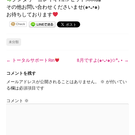
その他お問い合わせくださいませ(๑•᎑•๑)
お待ちしております
未分類
投
←
トータルサポートRin
8月ですよ(๑•᎑•๑)✩°｡⋆
→
稿
ナ
コメントを残す
ビ
メールアドレスが公開されることはありません。
※
が付いてい
ゲ
る欄は必須項目です
ー
シ
コメント
※
ョ
ン