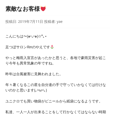
素敵なお客様
投稿日:
2019年7月11日
投稿者:
yae
こんにちは〜(๑•᎑•๑)✩°｡⋆
足つぼサロンRinのやえです
やっと梅雨入宣言があったかと思うと、各地で豪雨災害が起こ
り今年も異常気象の年ですね。
昨年は台風被害に見舞われました。
年々暑くなるこの星を自分達の手で守っていかなくては行けな
いのかと思います(｡>ω<｡)
ユニクロでも買い物袋がビニールから紙袋になるようです。
私達、一人一人が出来ることをして行かなくてはならない時期