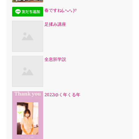
春ですね(｡•ᴗ•｡)♡
足揉み講座
全息胚学説
2022ゆく年くる年