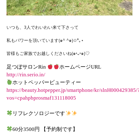
いつも、3人でわいわい来て下さって
私もパワーを頂いています(๑^ ^๑)✩°｡⋆
皆様もご家族でお越しくださいね(๑•᎑•๑)♡
足つぼサロン
Rin
ホームページ
URL
http://rin.serio.in/
ホットペッパービューティー
https://beauty.hotpepper.jp/smartphone/kr/slnH000429385/
vos=cpahpbprosmaf131118005
リフレクソロジーです
60
分
3500
円
【予約制です】