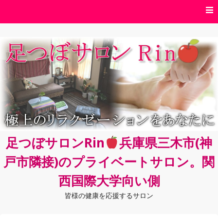
コ
ン
テ
ン
ツ
へ
ス
キ
ッ
プ
足つぼサロンRin
兵庫県三木市(神
戸市隣接)のプライベートサロン。関
西国際大学向い側
皆様の健康を応援するサロン