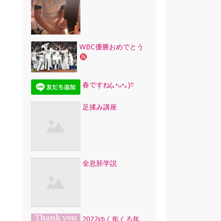
WBC優勝おめでとう
春ですね(｡•ᴗ•｡)♡
足揉み講座
全息胚学説
2022ゆく年くる年