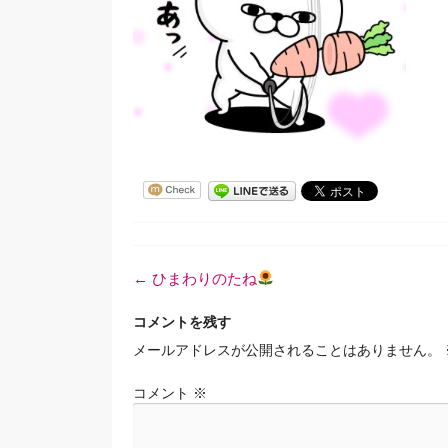
投
←
ひまわりのたね
稿
ナ
コメントを残す
ビ
メールアドレスが公開されることはありません。
ゲ
ー
コメント
※
シ
ョ