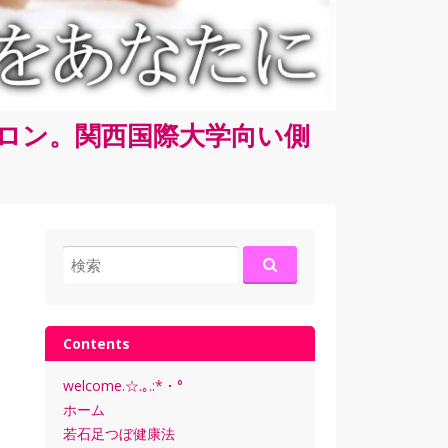
サロン。関西国際大学向い側
検
索:
Contents
welcome.☆.｡.:*・°
ホーム
若石足つぼ健康法