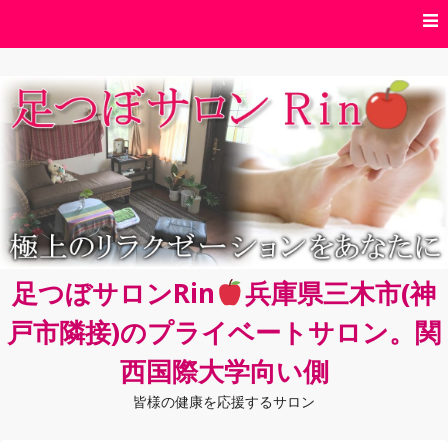
コ
ン
テ
ン
ツ
へ
ス
キ
ッ
プ
足つぼサロンRin
兵庫県三木市(神
戸市隣接)のプライベートサロン。関
西国際大学向い側
皆様の健康を応援するサロン