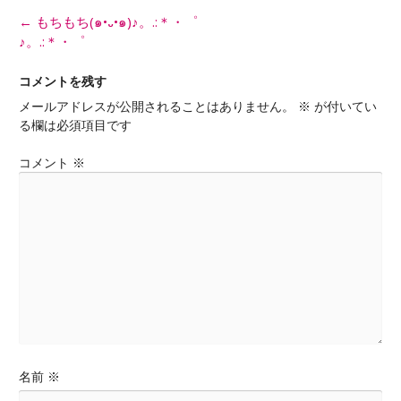
投
←
もちもち(๑•᎑•๑)♪。.:＊・゜
稿
♪。.:＊・゜
ナ
ビ
コメントを残す
ゲ
メールアドレスが公開されることはありません。
※
が付いてい
ー
る欄は必須項目です
シ
ョ
コメント
※
ン
名前
※