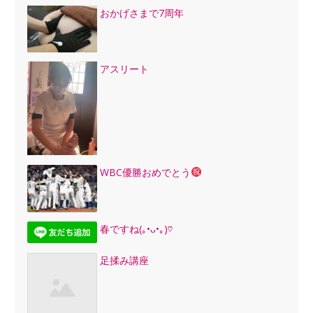
おかげさまで7周年
アスリート
WBC優勝おめでとう
春ですね(｡•ᴗ•｡)♡
足揉み講座