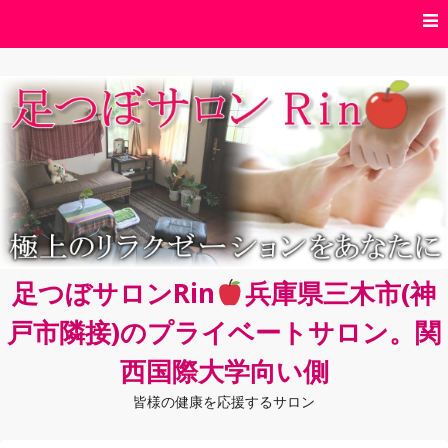
コ
ン
テ
ン
ツ
へ
ス
キ
ッ
プ
足つぼサロンRin
兵庫県三木市(神
戸市隣接)のプライベートサロン。関
西国際大学向い側
皆様の健康を応援するサロン