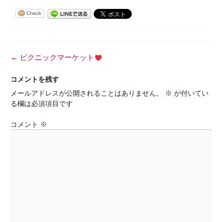
投
←
ピクニックマーケット
稿
ナ
コメントを残す
ビ
メールアドレスが公開されることはありません。
※
が付いてい
ゲ
る欄は必須項目です
ー
シ
コメント
※
ョ
ン