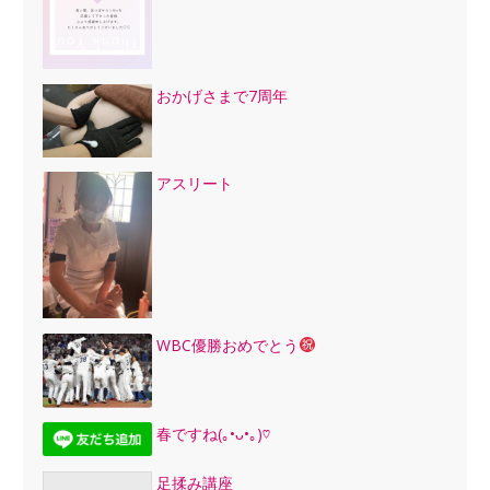
おかげさまで7周年
アスリート
WBC優勝おめでとう
春ですね(｡•ᴗ•｡)♡
足揉み講座