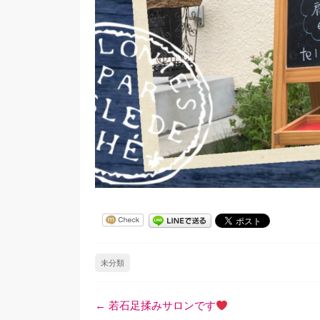
未分類
投
←
若石足揉みサロンです