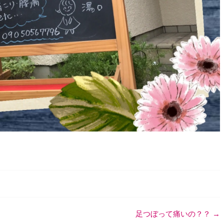
足つぼって痛いの？？
→