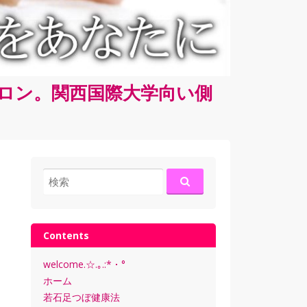
サロン。関西国際大学向い側
検
索:
Contents
welcome.☆.｡.:*・°
ホーム
若石足つぼ健康法