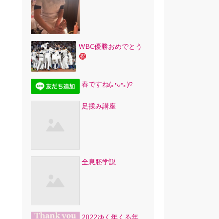
WBC優勝おめでとう
春ですね(｡•ᴗ•｡)♡
足揉み講座
全息胚学説
2022ゆく年くる年