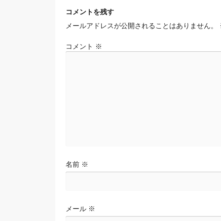
稿
ナ
コメントを残す
ビ
メールアドレスが公開されることはありません。
ゲ
ー
コメント
※
シ
ョ
ン
名前
※
メール
※