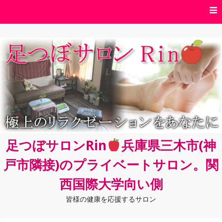
コ
ン
テ
ン
ツ
へ
ス
キ
ッ
プ
足つぼサロンRin
兵庫県三木市(神
戸市隣接)のプライベートサロン。関
西国際大学向い側
皆様の健康を応援するサロン