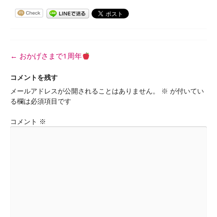
投
←
おかげさまで1周年
稿
ナ
コメントを残す
ビ
メールアドレスが公開されることはありません。
※
が付いてい
ゲ
る欄は必須項目です
ー
シ
コメント
※
ョ
ン