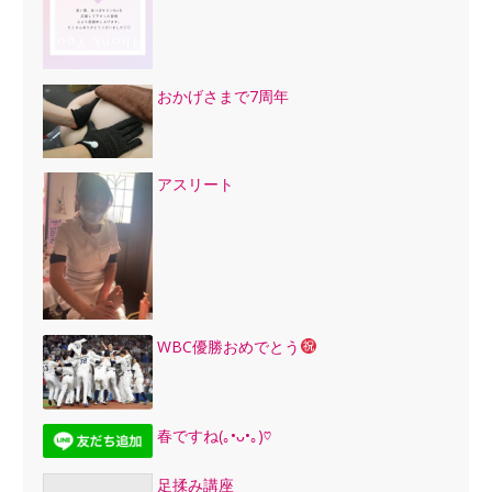
おかげさまで7周年
アスリート
WBC優勝おめでとう
春ですね(｡•ᴗ•｡)♡
足揉み講座