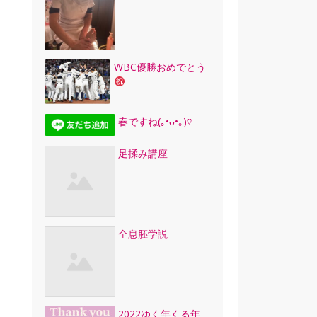
WBC優勝おめでとう
春ですね(｡•ᴗ•｡)♡
足揉み講座
全息胚学説
2022ゆく年くる年