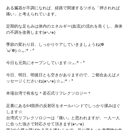
ある臓器が不調になれば、経路で関連するツボも「押されれば
痛い」と考えられています。
定期的な足もみは体内のエネルギー(血流)の流れを良くし、身体
の不調を改善します(๑•᎑•๑)
季節の変わり目、しっかりケアしていきましょうね(❁
´ω`❁).☆.｡.:*・°
今日も元気にオープンしています.☆.｡.:*・°
今日、明日、明後日とも空きがありますので、ご都合あえばメ
ッセージくださいね(๑•᎑•๑).☆.｡.:*・°
本場台湾で有名な＊若石式リフレクソロジー＊
足裏にある64箇所の反射区をオールハンドでしっかり揉みほぐ
します☆
台湾式リフレクソロジーは『痛い』と思われますが、一人一人
に合った強さで対応させて頂きます(๑•᎑•๑)
第2の心臓と呼ばれる足を揉むことで、足に溜まった老廃物や血