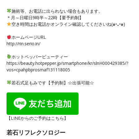
施術等、お電話に出られない場合もあります。
＊月～日曜日9時半～22時【要予約制】
空き時間はお電話かオンライン確認してくださいね(๑•᎑•๑)
ホームページURL
http://rin.serio.in/
ホットペッパービューティー
https://beauty.hotpepper.jp/smartphone/kr/slnH000429385/?
vos=cpahpbprosmaf131118005
若石式足もみです【予約制】☆出張可能☆
【LINEからのご予約はこちら】
若石リフレクソロジー