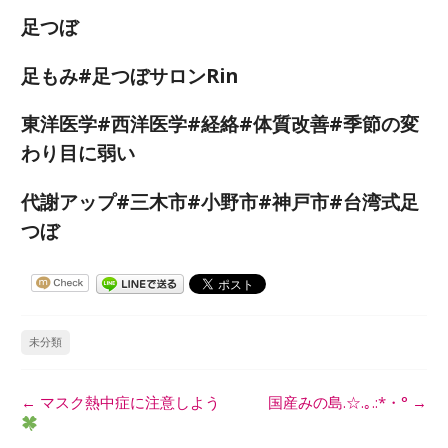
足つぼ
足もみ#足つぼサロンRin
東洋医学#西洋医学#経絡#体質改善#季節の変
わり目に弱い
代謝アップ#三木市#小野市#神戸市#台湾式足
つぼ
未分類
投
←
マスク熱中症に注意しよう
国産みの島.☆.｡.:*・°
→
稿
ナ