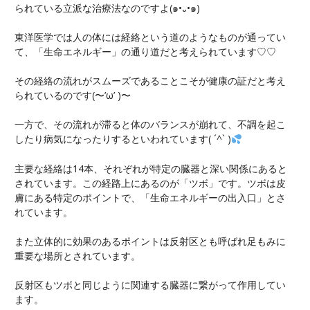
られている立派な治療法なのですよ(๑•᎑•๑)
東洋医学では人の体には経絡という道のようなものが通ってい
て、「生命エネルギー」の通り道だと考えられています♡♡
その経絡の流れがスムーズであることこそが健康の証だと考え
られているのです(〜’ω’ )〜
一方で、その流れが滞ると体のバランスが崩れて、不調を起こ
したり病気になったりするといわれています( ´^` )
主要な経絡は14本、それぞれが特定の臓器と深い関係にあると
されています。この経路上にあるのが「ツボ」です。ツボは皮
膚にある特定のポイントで、「生命エネルギーの出入口」とさ
れています。
また立体的に効果のあるポイントは反射区とも呼ばれ足もみに
重要な場所とされています。
反射区もツボと同じように関連する臓器に繋がって作用してい
ます。