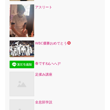
アスリート
WBC優勝おめでとう
春ですね(｡•ᴗ•｡)♡
足揉み講座
全息胚学説