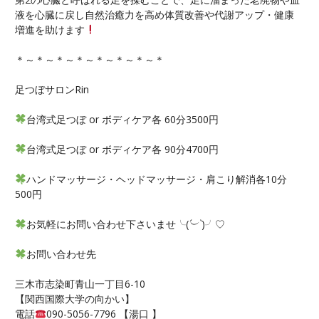
液を心臓に戻し自然治癒力を高め体質改善や代謝アップ・健康
増進を助けます
＊～＊～＊～＊～＊～＊～＊～＊
足つぼサロンRin
台湾式足つぼ or ボディケア各 60分3500円
台湾式足つぼ or ボディケア各 90分4700円
ハンドマッサージ・ヘッドマッサージ・肩こり解消各10分
500円
お気軽にお問い合わせ下さいませ╰(
´︶`
)╯♡
お問い合わせ先
三木市志染町青山一丁目6-10
【関西国際大学の向かい】
電話
090-5056-7796 【湯口 】